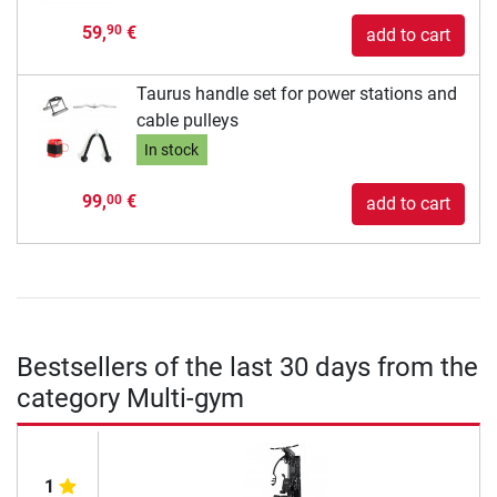
59,
€
90
add to cart
Taurus handle set for power stations and
cable pulleys
In stock
99,
€
00
add to cart
Bestsellers of the last 30 days from the
category Multi-gym
1