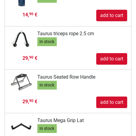
14,
€
90
add to cart
Taurus triceps rope 2.5 cm
In stock
29,
€
90
add to cart
Taurus Seated Row Handle
In stock
29,
€
90
add to cart
Taurus Mega Grip Lat
In stock