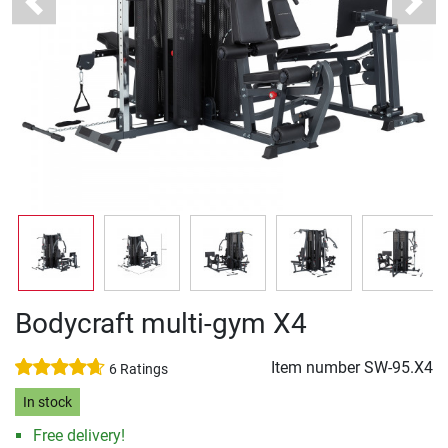
Previous
Next
Bodycraft multi-gym X4
Item number
SW-95.X4
6 Ratings
In stock
Free delivery!