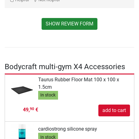
SHOW REVIEW FORM
Bodycraft multi-gym X4 Accessories
Taurus Rubber Floor Mat 100 x 100 x
1.5cm
In stock
49,
€
90
add to cart
cardiostrong silicone spray
In stock