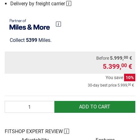
Delivery by freight carrier
Collect
5399
Miles.
00
5.999,
€
Before
5.399,
€
00
You save
10%
00
30-day best price
5.999,
€
Quantity
ADD TO CART
FITSHOP EXPERT REVIEW