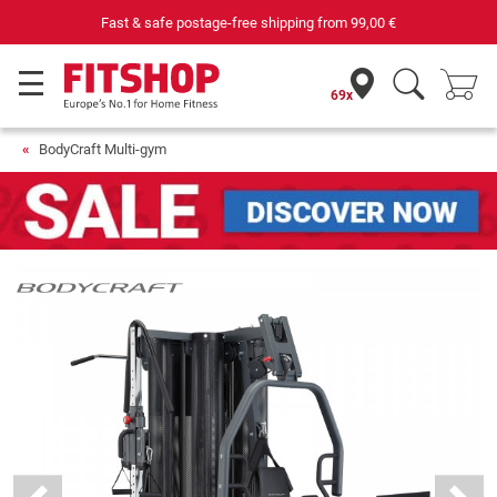
Your expert in home fitness for 42 years
69x
BodyCraft Multi-gym