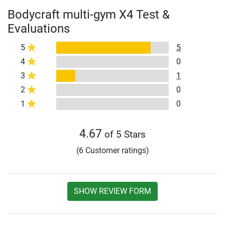
Bodycraft multi-gym X4 Test &
Evaluations
5
5
4
0
3
1
2
0
1
0
4.67
of 5 Stars
(6 Customer ratings)
SHOW REVIEW FORM