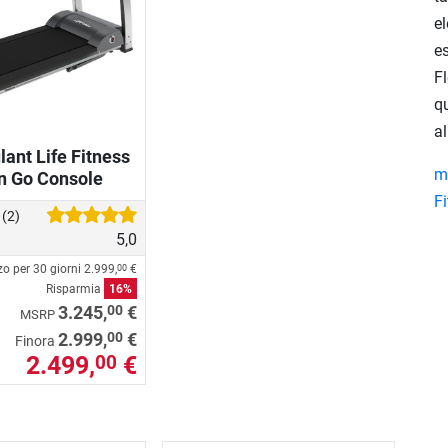
el
e
Fl
qu
a
lant Life Fitness
mo
n Go Console
F
i
(2)
5,0
zo per 30 giorni
2.999,
€
00
Risparmia
16%
00
3.245,
€
MSRP
00
2.999,
€
Finora
2.499,
€
00