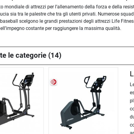
o mondiale di attrezzi per l’allenamento della forza e della resis
cia sia tra le palestre che tra gli utenti privati. Numerose squ
aseball scelgono le grandi prestazioni degli attrezzi Life Fitnes
o dell’impegno costante per raggiungere la massima qualità.
te le categorie (14)
L
Le
es
pl
co
du
co
a