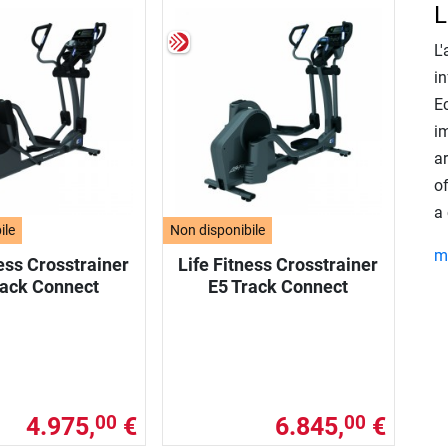
L
L'
in
E
im
ar
of
a
ile
Non disponibile
mo
ness Crosstrainer
Life Fitness Crosstrainer
rack Connect
E5 Track Connect
4.975,
€
6.845,
€
00
00