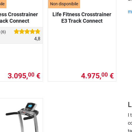
ile
Non disponibile
mo
ness Crosstrainer
Life Fitness Crosstrainer
rack Connect
E3 Track Connect
i
(6)
4,8
3.095,
€
4.975,
€
00
00
L
I 
co
t