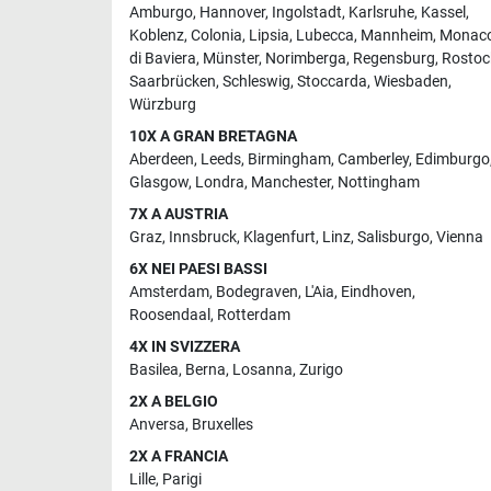
Amburgo
,
Hannover
,
Ingolstadt
,
Karlsruhe
,
Kassel
,
Koblenz
,
Colonia
,
Lipsia
,
Lubecca
,
Mannheim
,
Monac
di Baviera
,
Münster
,
Norimberga
,
Regensburg
,
Rostoc
Saarbrücken
,
Schleswig
,
Stoccarda
,
Wiesbaden
,
Würzburg
10X A GRAN BRETAGNA
Aberdeen
,
Leeds
,
Birmingham
,
Camberley
,
Edimburgo
Glasgow
,
Londra
,
Manchester
,
Nottingham
7X A AUSTRIA
Graz
,
Innsbruck
,
Klagenfurt
,
Linz
,
Salisburgo
,
Vienna
6X NEI PAESI BASSI
Amsterdam
,
Bodegraven
,
L'Aia
,
Eindhoven
,
Roosendaal
,
Rotterdam
4X IN SVIZZERA
Basilea
,
Berna
,
Losanna
,
Zurigo
2X A BELGIO
Anversa
,
Bruxelles
2X A FRANCIA
Lille
,
Parigi