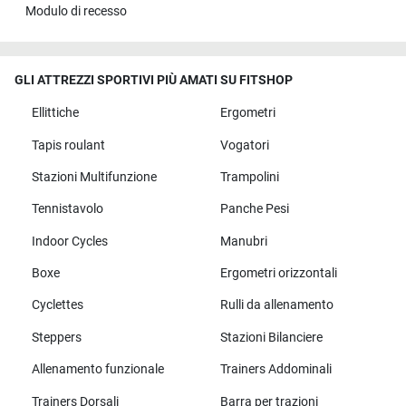
Modulo di recesso
GLI ATTREZZI SPORTIVI PIÙ AMATI SU FITSHOP
Ellittiche
Ergometri
Tapis roulant
Vogatori
Stazioni Multifunzione
Trampolini
Tennistavolo
Panche Pesi
Indoor Cycles
Manubri
Boxe
Ergometri orizzontali
Cyclettes
Rulli da allenamento
Steppers
Stazioni Bilanciere
Allenamento funzionale
Trainers Addominali
Trainers Dorsali
Barra per trazioni