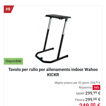
#8
Disponibile
Tavolo per rullo per allenamento indoor Wahoo
KICKR
Miglior prezzo per 30 giorni
299,
€
00
Risparmia
16%
99
299,
€
MSRP
00
299,
€
Finora
249,
€
00