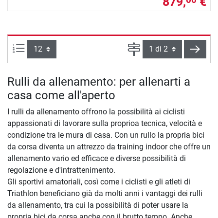
879,
€
00
Articoli per pagina:
Pagina
cont
Rulli da allenamento: per allenarti a
casa come all'aperto
I rulli da allenamento offrono la possibilità ai ciclisti
appassionati di lavorare sulla proprioa tecnica, velocità e
condizione tra le mura di casa. Con un rullo la propria bici
da corsa diventa un attrezzo da training indoor che offre un
allenamento vario ed efficace e diverse possibilità di
regolazione e d'intrattenimento.
Gli sportivi amatoriali, così come i ciclisti e gli atleti di
Triathlon beneficiano già da molti anni i vantaggi dei rulli
da allenamento, tra cui la possibilità di poter usare la
propria bici da corsa anche con il brutto tempo. Anche