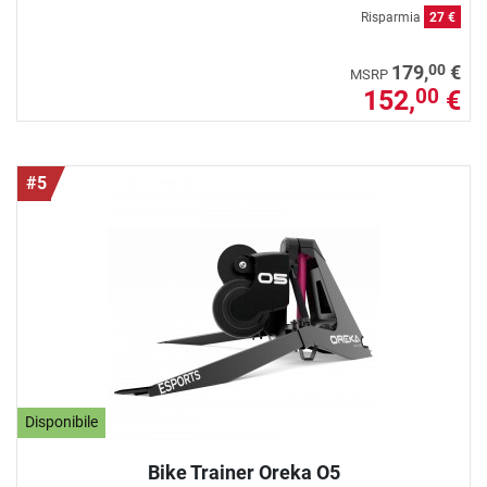
Risparmia
27 €
00
179,
€
MSRP
152,
€
00
#5
Disponibile
Bike Trainer Oreka O5