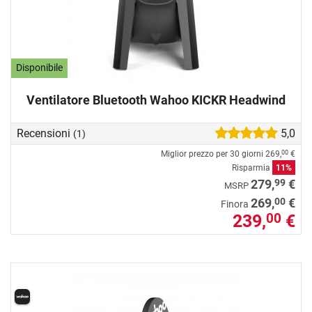
Disponibile
Ventilatore Bluetooth Wahoo KICKR Headwind
Recensioni
5,0
(1)
Miglior prezzo per 30 giorni
269,
€
00
Risparmia
11%
99
279,
€
MSRP
00
269,
€
Finora
239,
€
00