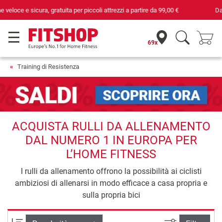
Da 42 anni i tuoi esperti di fiducia per il fitness domestico
69x
Training di Resistenza
ACQUISTA RULLI DA ALLENAMENTO
DAL NUMERO 1 IN EUROPA PER
L’HOME FITNESS
I rulli da allenamento offrono la possibilità ai ciclisti
ambiziosi di allenarsi in modo efficace a casa propria e
sulla propria bici