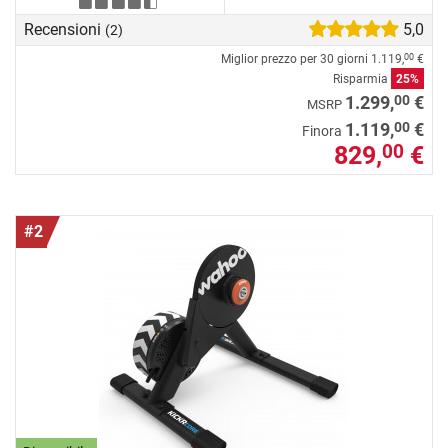
Recensioni
5,0
(2)
Miglior prezzo per 30 giorni
1.119,
€
00
Risparmia
25%
00
1.299,
€
MSRP
00
1.119,
€
Finora
829,
€
00
#2