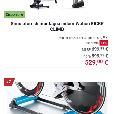
Disponibile
Simulatore di montagna indoor Wahoo KICKR
CLIMB
Miglior prezzo per 30 giorni
599,
€
99
Risparmia
11%
99
699,
€
MSRP
99
599,
€
Finora
529,
€
00
#7