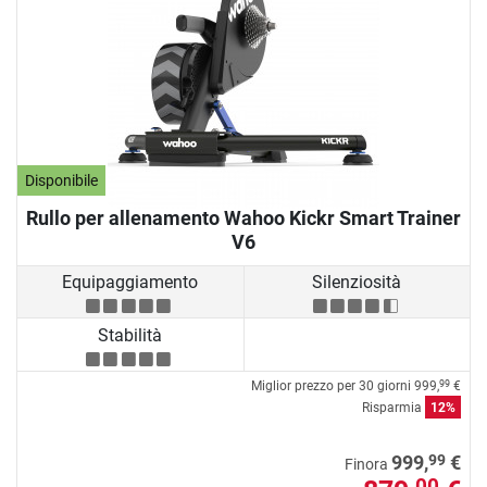
Disponibile
Rullo per allenamento Wahoo Kickr Smart Trainer
V6
Equipaggiamento
Silenziosità
Stabilità
Miglior prezzo per 30 giorni
999,
€
99
Risparmia
12%
99
999,
€
Finora