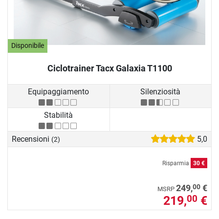
Disponibile
Ciclotrainer Tacx Galaxia T1100
Equipaggiamento
Silenziosità
Stabilità
Recensioni
5,0
(2)
Risparmia
30 €
00
249,
€
MSRP
219,
€
00