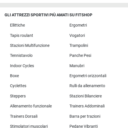
GLI ATTREZZI SPORTIVI PIÙ AMATI SU FITSHOP
Ellittiche
Ergometri
Tapis roulant
Vogatori
Stazioni Multifunzione
Trampolini
Tennistavolo
Panche Pesi
Indoor Cycles
Manubri
Boxe
Ergometri orizzontali
Cyclettes
Rulli da allenamento
Steppers
Stazioni Bilanciere
Allenamento funzionale
Trainers Addominali
Trainers Dorsali
Barra per trazioni
Stimolatori muscolari
Pedane Vibranti