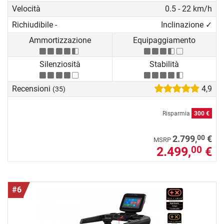
Velocità
0.5 - 22 km/h
Richiudibile -
Inclinazione ✓
Ammortizzazione
Equipaggiamento
Silenziosità
Stabilità
Recensioni
4,9
(35)
Risparmia
300 €
00
2.799,
€
MSRP
2.499,
€
00
#6