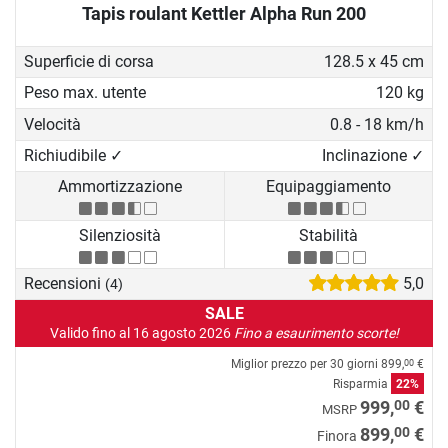
Tapis roulant Kettler Alpha Run 200
Superficie di corsa
128.5 x 45 cm
Peso max. utente
120 kg
Velocità
0.8 - 18 km/h
Richiudibile ✓
Inclinazione ✓
Ammortizzazione
Equipaggiamento
Silenziosità
Stabilità
Recensioni
5,0
(4)
SALE
Valido fino al 16 agosto 2026
Fino a esaurimento scorte!
Miglior prezzo per 30 giorni
899,
€
00
Risparmia
22%
00
999,
€
MSRP
00
899,
€
Finora