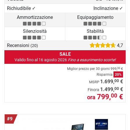
Richiudibile ✓
Inclinazione ✓
Ammortizzazione
Equipaggiamento
Silenziosità
Stabilità
Recensioni
4,7
(20)
SALE
Valido fino al 16 agosto 2026
Fino a esaurimento scorte!
Miglior prezzo per 30 giorni
999,
€
00
Risparmia
20%
00
1.699,
€
MSRP
00
1.499,
€
Finora
799,
€
00
ora
#9