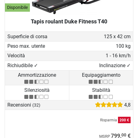
Disponibile
Tapis roulant Duke Fitness T40
Superficie di corsa
125 x 42 cm
Peso max. utente
100 kg
Velocità
1 - 16 km/h
Richiudibile ✓
Inclinazione ✓
Ammortizzazione
Equipaggiamento
Silenziosità
Stabilità
Recensioni
4,8
(32)
Risparmia
200 €
00
799,
€
MSRP