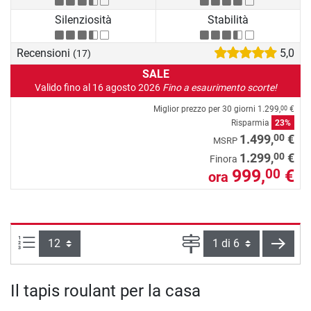
Silenziosità
Stabilità
Recensioni
5,0
(17)
SALE
Valido fino al 16 agosto 2026
Fino a esaurimento scorte!
Miglior prezzo per 30 giorni
1.299,
€
00
Risparmia
23%
00
1.499,
€
MSRP
00
1.299,
€
Finora
999,
€
00
ora
Articoli per pagina:
Pagina
cont
Il tapis roulant per la casa