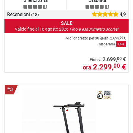
Silenziosità
Stabilità
Recensioni
4,9
(18)
SALE
Valido fino al 16 agosto 2026
Fino a esaurimento scorte!
Miglior prezzo per 30 giorni
2.699,
€
00
Risparmia
14%
00
2.699,
€
Finora
2.299,
€
00
ora
#3