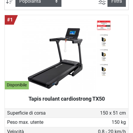
Ricerca ava
Ordina per
Filtra
#1
Disponibile
Tapis roulant cardiostrong TX50
Superficie di corsa
150 x 51 cm
Peso max. utente
150 kg
Velocità
0.8 - 20 km/h