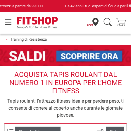
Da 42 anni i tuoi esperti di fiducia per il fitness domestico
69x
Training di Resistenza
ACQUISTA TAPIS ROULANT DAL
NUMERO 1 IN EUROPA PER L’HOME
FITNESS
Tapis roulant: l'attrezzo fitness ideale per perdere peso, ti
consente di correre al coperto anche durante le giornate
piovose.