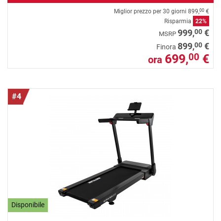
Miglior prezzo per 30 giorni
899,
€
00
Risparmia
22%
00
999,
€
MSRP
00
899,
€
Finora
699,
€
00
ora
#4
Disponibile