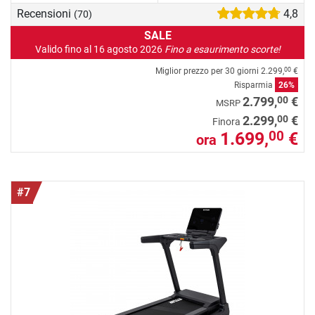
Recensioni
4,8
(70)
SALE
Valido fino al 16 agosto 2026
Fino a esaurimento scorte!
Miglior prezzo per 30 giorni
2.299,
€
00
Risparmia
26%
00
2.799,
€
MSRP
00
2.299,
€
Finora
1.699,
€
00
ora
#7