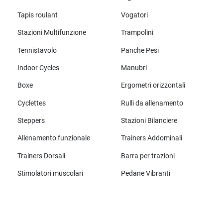
Tapis roulant
Vogatori
Stazioni Multifunzione
Trampolini
Tennistavolo
Panche Pesi
Indoor Cycles
Manubri
Boxe
Ergometri orizzontali
Cyclettes
Rulli da allenamento
Steppers
Stazioni Bilanciere
Allenamento funzionale
Trainers Addominali
Trainers Dorsali
Barra per trazioni
Stimolatori muscolari
Pedane Vibranti
Tutte le marche