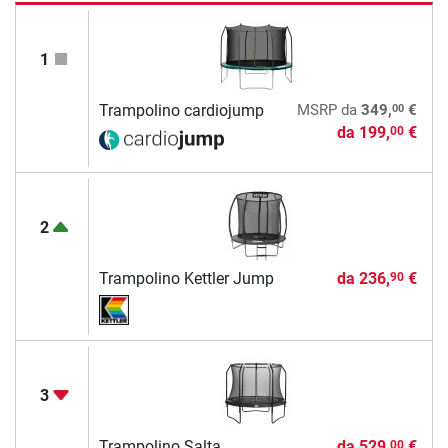
1
00
Trampolino cardiojump
MSRP
da
349,
€
da
199,
€
00
2
Trampolino Kettler Jump
da
236,
€
90
3
Trampolino Salta
da
529,
€
00