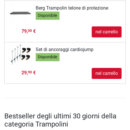
Berg Trampolin telone di protezione
Disponibile
79,
€
00
nel carrello
Set di ancoraggi cardiojump
Disponibile
29,
€
90
nel carrello
Bestseller degli ultimi 30 giorni della
categoria Trampolini