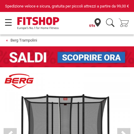
Da 42 anni i tuoi esperti di fiducia per il fitness domestico
69x
Berg Trampolini