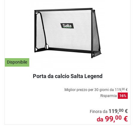
Disponibile
Porta da calcio Salta Legend
Miglior prezzo per 30 giorni da
119,
€
00
Risparmia
16%
00
119,
€
Finora da
99,
€
00
da