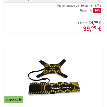
Miglior prezzo per 30 giorni
44,
€
90
Risparmia
10%
90
44,
€
Finora
39,
€
99
Disponibile