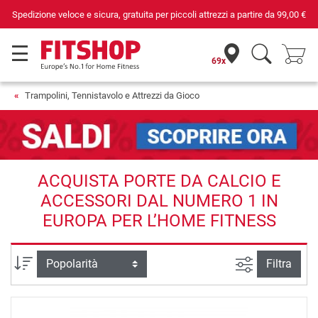
er piccoli attrezzi a partire da
99,00 €
Da 42 anni i tuoi esperti di fi
69x
Trampolini, Tennistavolo e Attrezzi da Gioco
ACQUISTA PORTE DA CALCIO E
ACCESSORI DAL NUMERO 1 IN
EUROPA PER L’HOME FITNESS
Ricerca ava
Ordina per
Filtra