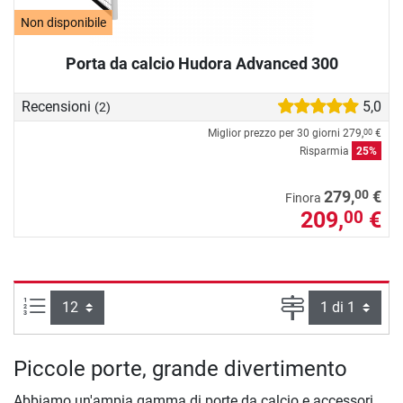
Non disponibile
Porta da calcio Hudora Advanced 300
Recensioni
5,0
(2)
Miglior prezzo per 30 giorni
279,
€
00
Risparmia
25%
00
279,
€
Finora
209,
€
00
Articoli per pagina:
Pagina
Piccole porte, grande divertimento
Abbiamo un'ampia gamma di porte da calcio e accessori