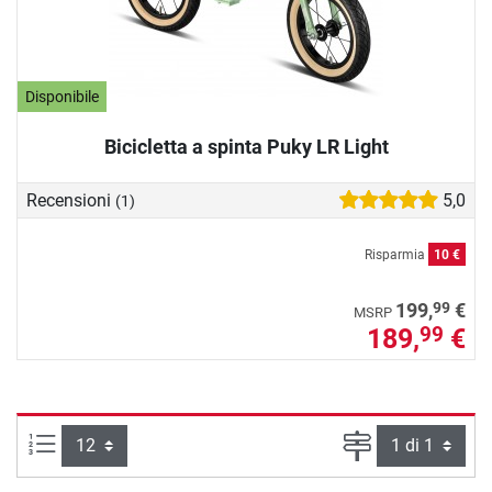
Disponibile
Bicicletta a spinta Puky LR Light
Recensioni
5,0
(1)
Risparmia
10 €
99
199,
€
MSRP
189,
€
99
Articoli per pagina:
Pagina