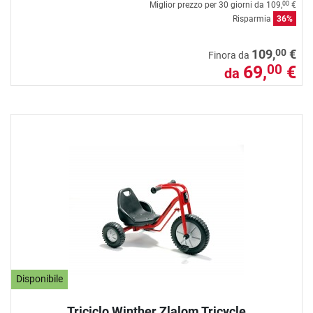
Miglior prezzo per 30 giorni da
109,
€
00
Risparmia
36%
00
109,
€
Finora da
69,
€
00
da
Disponibile
Triciclo Winther Zlalom Tricycle