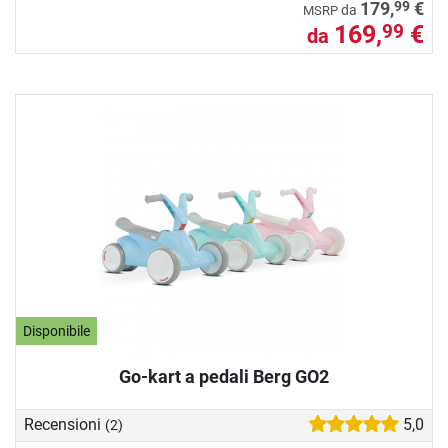
99
179,
€
da
MSRP
169,
€
99
da
Disponibile
Go-kart a pedali Berg GO2
Recensioni
5,0
(2)