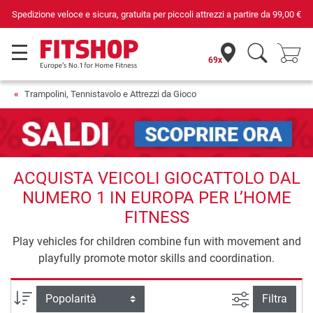
Spedizione veloce e sicura, gratuita per piccoli attrezzi a partire da
99,00 €
69x
Trampolini, Tennistavolo e Attrezzi da Gioco
ACQUISTA VEICOLI GIOCATTOLO DAL
NUMERO 1 IN EUROPA PER L’HOME
FITNESS
Play vehicles for children combine fun with movement and
playfully promote motor skills and coordination.
Ricerca ava
Ordina per
Filtra