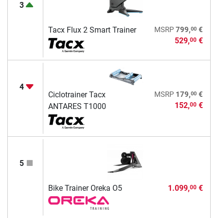
3
00
Tacx Flux 2 Smart Trainer
MSRP
799,
€
529,
€
00
4
00
Ciclotrainer Tacx
MSRP
179,
€
152,
€
00
ANTARES T1000
5
Bike Trainer Oreka O5
1.099,
€
00