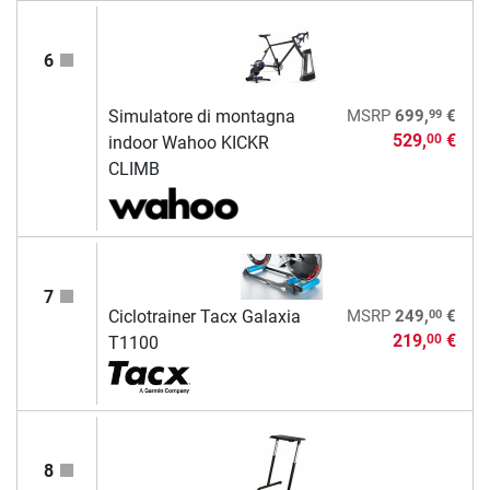
6
99
Simulatore di montagna
MSRP
699,
€
529,
€
00
indoor Wahoo KICKR
CLIMB
7
00
Ciclotrainer Tacx Galaxia
MSRP
249,
€
219,
€
00
T1100
8