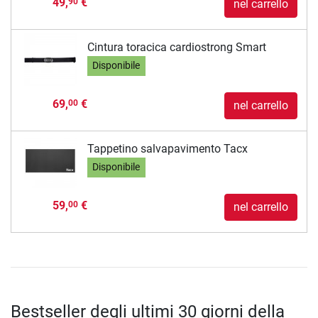
49,
€
90
nel carrello
Cintura toracica cardiostrong Smart
Disponibile
69,
€
00
nel carrello
Tappetino salvapavimento Tacx
Disponibile
59,
€
00
nel carrello
Bestseller degli ultimi 30 giorni della