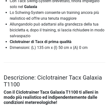
Con Tacx Swing-System brevettato, finora impiegato
solo nel
Galaxia
Lo Schwing-System consente un training ancora più
realistico ed offre una tenuta maggiore
Allungandolo può adattarsi alla grandezza della tua
bicicletta e, dopo il training, si lascia richiudere in modo
salvaspazio
Ciclotrainer di Tacx di prima qualità
Dimensioni: (L) 135 cm x (l) 50 cm x (A) 0 cm
Descrizione: Ciclotrainer Tacx Galaxia
T1100
Con il
Ciclotrainer Tacx Galaxia T1100
ti alleni in
modo più realistico ed indipendentemente dalle
condizioni metereologiche!