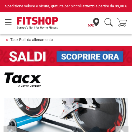
ta per piccoli attrezzi a partire da
99,00 €
Da 42 anni i tuoi esperti d
69x
Tacx Rulli da allenamento