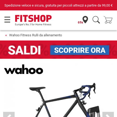
, gratuita per piccoli attrezzi a partire da
99,00 €
Da 42 anni i tuoi e
69x
Wahoo Fitness Rulli da allenamento