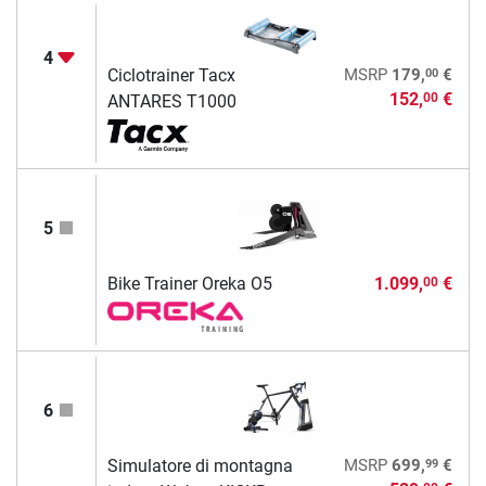
4
00
Ciclotrainer Tacx
MSRP
179,
€
152,
€
00
ANTARES T1000
5
Bike Trainer Oreka O5
1.099,
€
00
6
99
Simulatore di montagna
MSRP
699,
€