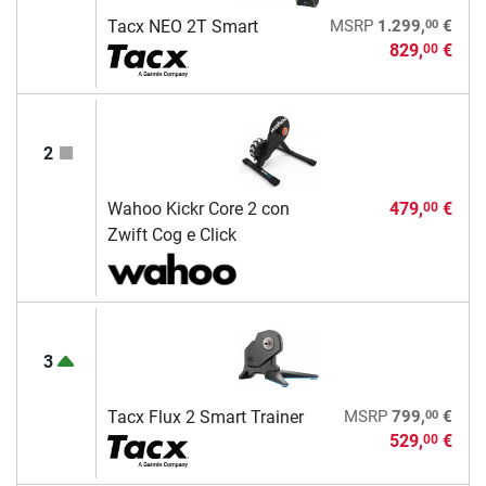
00
Tacx NEO 2T Smart
MSRP
1.299,
€
829,
€
00
2
Wahoo Kickr Core 2 con
479,
€
00
Zwift Cog e Click
3
00
Tacx Flux 2 Smart Trainer
MSRP
799,
€
529,
€
00