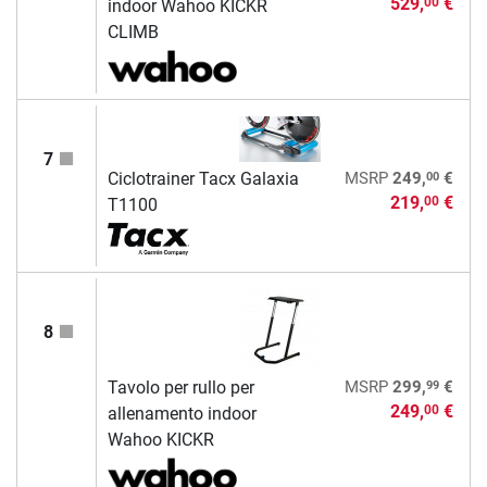
529,
€
00
indoor Wahoo KICKR
CLIMB
7
00
Ciclotrainer Tacx Galaxia
MSRP
249,
€
219,
€
00
T1100
8
99
Tavolo per rullo per
MSRP
299,
€
249,
€
00
allenamento indoor
Wahoo KICKR