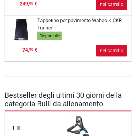
249,
€
00
nel carrello
Tappetino per pavimento Wahoo KICKR
Trainer
Disponibile
74,
€
90
nel carrello
Bestseller degli ultimi 30 giorni della
categoria Rulli da allenamento
1