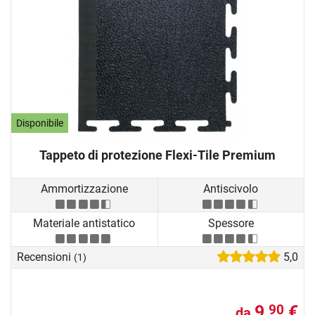
Disponibile
Tappeto di protezione Flexi-Tile Premium
Ammortizzazione
Antiscivolo
Materiale antistatico
Spessore
Recensioni
5,0
(1)
9,
€
90
da