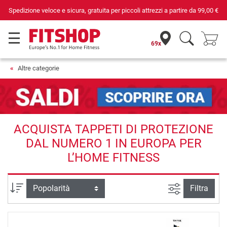
ta per piccoli attrezzi a partire da
99,00 €
Da 42 anni i tuoi esperti d
69x
Altre categorie
ACQUISTA TAPPETI DI PROTEZIONE
DAL NUMERO 1 IN EUROPA PER
L’HOME FITNESS
Ricerca ava
Ordina per
Filtra