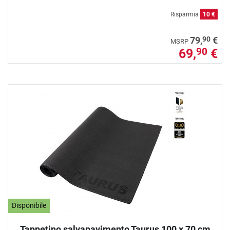
Risparmia
10 €
90
79,
€
MSRP
69,
€
90
Disponibile
Tappetino salvapavimento Taurus 100 x 70 cm