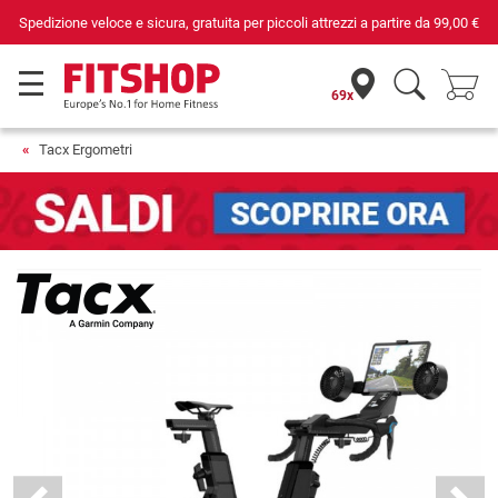
ta per piccoli attrezzi a partire da
99,00 €
Da 42 anni i tuoi esperti d
69x
Tacx Ergometri