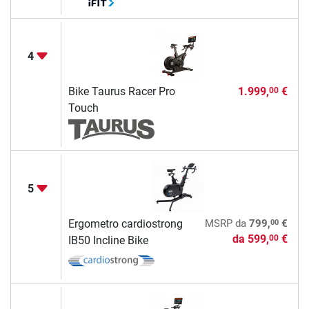
4
Bike Taurus Racer Pro
1.999,
€
00
Touch
5
00
Ergometro cardiostrong
MSRP
da
799,
€
da
599,
€
00
IB50 Incline Bike