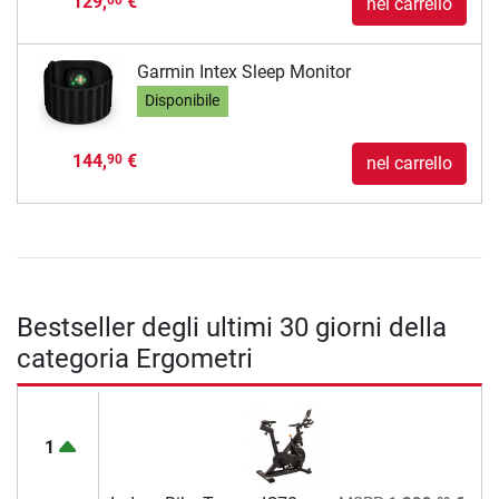
129,
€
nel carrello
Garmin Intex Sleep Monitor
Disponibile
144,
€
90
nel carrello
Bestseller degli ultimi 30 giorni della
categoria Ergometri
1