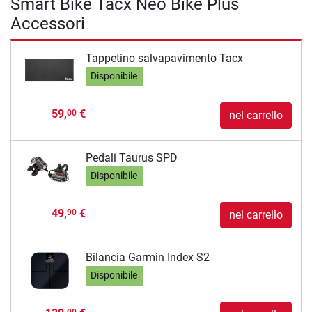
Smart Bike Tacx Neo Bike Plus
Accessori
Tappetino salvapavimento Tacx
Disponibile
59,
€
00
nel carrello
Pedali Taurus SPD
Disponibile
49,
€
90
nel carrello
Bilancia Garmin Index S2
Disponibile
00