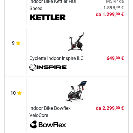
Indoor Bike Kettler HOI
MSRP
da
00
1.899,
€
Speed
da
1.299,
€
00
9
Cyclette Indoor Inspire ILC
649,
€
00
10
Indoor Bike Bowflex
da
2.299,
€
00
VeloCore