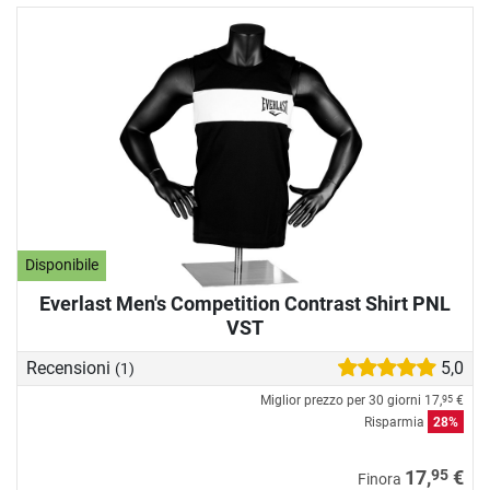
Disponibile
Everlast Men's Competition Contrast Shirt PNL
VST
Recensioni
5,0
(1)
Miglior prezzo per 30 giorni
17,
€
95
Risparmia
28%
95
17,
€
Finora