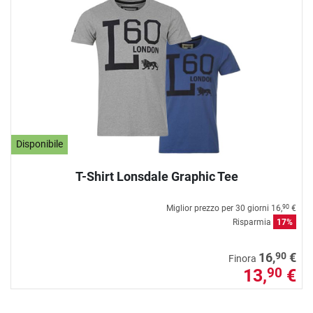
Disponibile
T-Shirt Lonsdale Graphic Tee
Miglior prezzo per 30 giorni
16,
€
90
Risparmia
17%
90
16,
€
Finora
13,
€
90