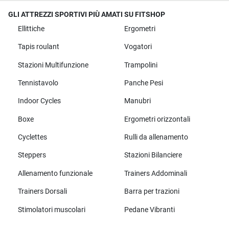
GLI ATTREZZI SPORTIVI PIÙ AMATI SU FITSHOP
Ellittiche
Ergometri
Tapis roulant
Vogatori
Stazioni Multifunzione
Trampolini
Tennistavolo
Panche Pesi
Indoor Cycles
Manubri
Boxe
Ergometri orizzontali
Cyclettes
Rulli da allenamento
Steppers
Stazioni Bilanciere
Allenamento funzionale
Trainers Addominali
Trainers Dorsali
Barra per trazioni
Stimolatori muscolari
Pedane Vibranti