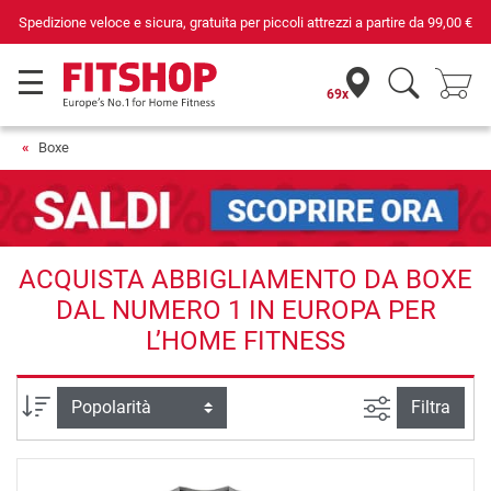
Spedizione veloce e sicura, gratuita per piccoli attrezzi a partire da
99,00 €
69x
Boxe
ACQUISTA ABBIGLIAMENTO DA BOXE
DAL NUMERO 1 IN EUROPA PER
L’HOME FITNESS
Ricerca ava
Ordina per
Filtra