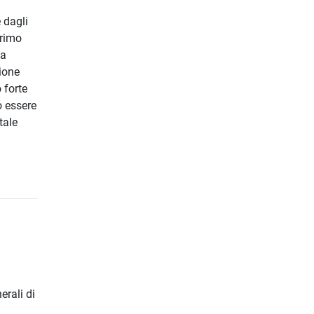
 dagli
primo
da
ione
 forte
ò essere
tale
erali di