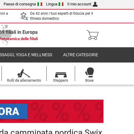
Paese di consegna
Lingua
Il mio account
nici a
Da 42 anni i tuoi esperti di fiducia per il
fitness domestico
69 filiali in Europa
Panoramica delle filiali
SSAGGI, YOGA E WELLNESS
ALTRE CATEGORIE
Rulli da allenamento
Steppers
Boxe
da camminata nordica Swix