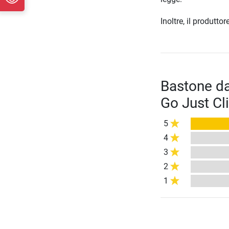
Inoltre, il produtt
Bastone d
Go Just Cl
5
4
3
2
1