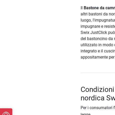
Il
Bastone da camm
altri bastoni da no
luogo, l'impugnatu
impugnare e resiste
Swix JustClick può 
del bastoncino da n
utilizzato in modo 
integrato e il cusc
appositamente per
Condizioni
nordica Sw
Per i consumatori f
legge.