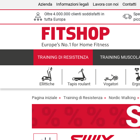
Azienda
Informazioni legali
Lavora con noi
Contatti
Oltre 4.000.000 clienti soddisfatti in
Sped
tutta Europa
picc
TRAINING DI RESISTENZA
TRAINING MUSCOL
Ellittiche
Tapis roulant
Vogatori
Ergo
Pagina iniziale
Training di Resistenza
Nordic Walking