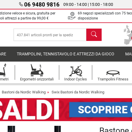
06 9480 9816
09:00 - 14:00 | 15:00 - 18:00
izione veloce e sicura, gratuita per
69 negozi specializzati con 75 tec
oli attrezzi a partire da
99,00 €
disposizione
Cerca
ARE
TRAMPOLINI, TENNISTAVOLO E ATTREZZI DA GIOCO
MA
metri
Ergometri orizzontali
Indoor Cycles
Trampolini Fitness
Bastoni da Nordic Walking
Swix Bastoni da Nordic Walking
Bastone 