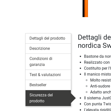
Dettagli d
Dettagli del prodotto
nordica Sw
Descrizione
Bastone da nor
Condizioni di
Realizzato con m
garanzia
Costituito per 
Il manico misto
Test & valutazioni
Molto resis
Bestseller
Anti-sudore
Adatto anche
Sicurezza del
Il sistema Just
prodotto
Con punta Twist
L'elevata rigid