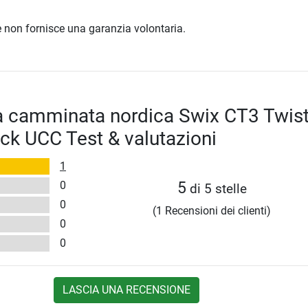
ore non fornisce una garanzia volontaria.
a camminata nordica Swix CT3 Twist
ick UCC Test & valutazioni
1
0
5
di 5 stelle
0
(1 Recensioni dei clienti)
0
0
LASCIA UNA RECENSIONE