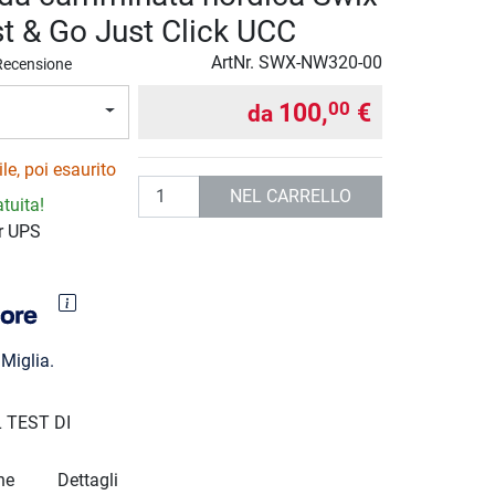
t & Go Just Click UCC
ArtNr.
SWX-NW320-00
Recensione
100,
€
00
da
le, poi esaurito
Quantità
NEL CARRELLO
tuita!
r UPS
Miglia.
 TEST DI
ne
Dettagli