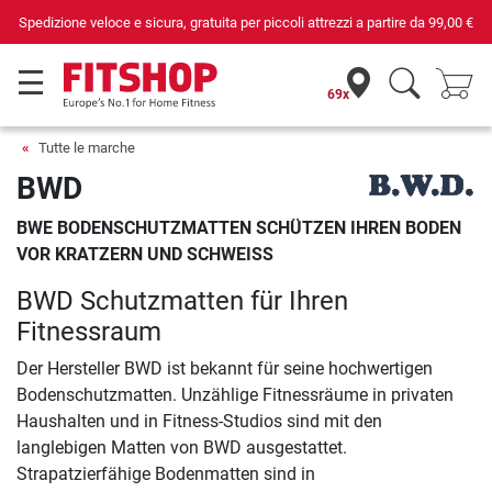
Spedizione veloce e sicura, gratuita per piccoli attrezzi a partire da
99,00 €
69x
Tutte le marche
BWD
BWE BODENSCHUTZMATTEN SCHÜTZEN IHREN BODEN
VOR KRATZERN UND SCHWEISS
BWD Schutzmatten für Ihren
Fitnessraum
Der Hersteller BWD ist bekannt für seine hochwertigen
Bodenschutzmatten. Unzählige Fitnessräume in privaten
Haushalten und in Fitness-Studios sind mit den
langlebigen Matten von BWD ausgestattet.
Strapatzierfähige Bodenmatten sind in