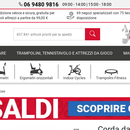
06 9480 9816
09:00 - 14:00 | 15:00 - 18:00
izione veloce e sicura, gratuita per
69 negozi specializzati con 75 tec
oli attrezzi a partire da
99,00 €
disposizione
Cerca
ARE
TRAMPOLINI, TENNISTAVOLO E ATTREZZI DA GIOCO
MA
metri
Ergometri orizzontali
Indoor Cycles
Trampolini Fitness
oxe
Corda da