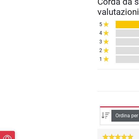
Corda da s
valutazioni
5
4
3
2
1
Ordina per