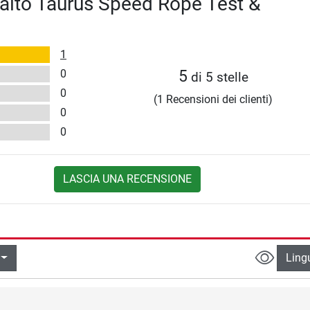
alto Taurus Speed Rope Test &
1
0
5
di 5 stelle
0
(1 Recensioni dei clienti)
0
0
LASCIA UNA RECENSIONE
Ling