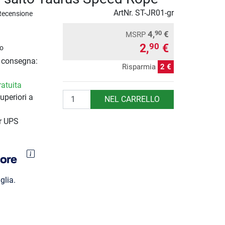
ArtNr.
ST-JR01-gr
Recensione
4,
€
90
MSRP
2,
€
90
o
i consegna:
Risparmia
2 €
atuita
Quantità
uperiori a
NEL CARRELLO
r UPS
glia.