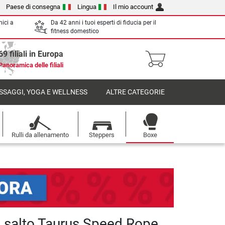
Paese di consegna
Lingua
Il mio account
nici a
Da 42 anni i tuoi esperti di fiducia per il
fitness domestico
69 filiali in Europa
Panoramica delle filiali
SSAGGI, YOGA E WELLNESS
ALTRE CATEGORIE
Rulli da allenamento
Steppers
Boxe
 salto Taurus Speed Rope