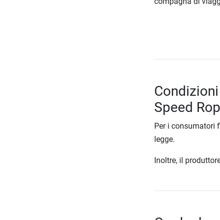
compagna di viagg
Condizioni
Speed Ro
Per i consumatori f
legge.
Inoltre, il produtt