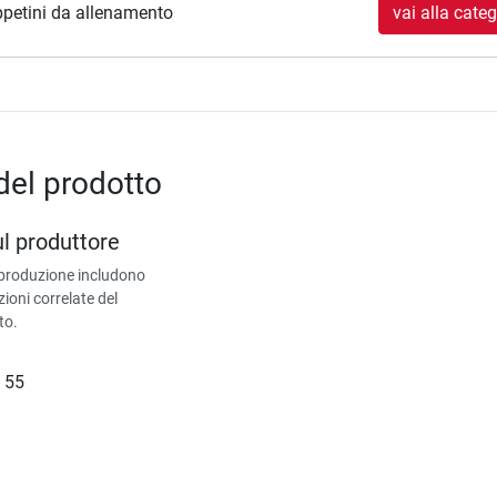
petini da allenamento
vai alla categ
del prodotto
ul produttore
 produzione includono
zioni correlate del
to.
 55