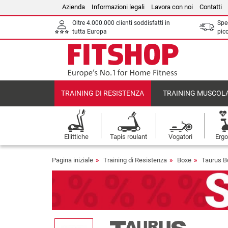
Azienda
Informazioni legali
Lavora con noi
Contatti
Oltre 4.000.000 clienti soddisfatti in
Sped
tutta Europa
picc
TRAINING DI RESISTENZA
TRAINING MUSCOL
Ellittiche
Tapis roulant
Vogatori
Ergo
Pagina iniziale
Training di Resistenza
Boxe
Taurus B