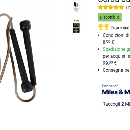
1 
Disponibile
2x premiat
Condizioni d
8,
€
00
Spedizione gr
per acquisti s
99,
€
00
Consegna pe
Raccogli
2
Mi