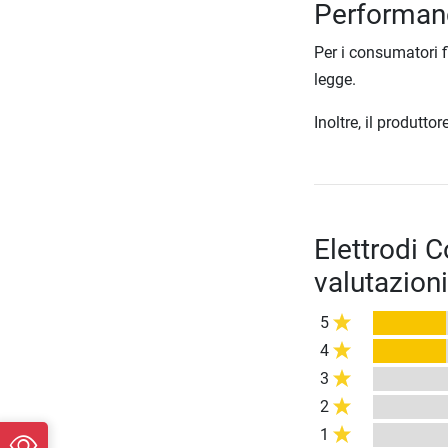
Performan
Per i consumatori f
legge.
Inoltre, il produtt
Elettrodi
valutazioni
5
4
3
2
1