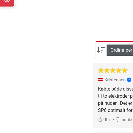
Ordina per
Kristensen
Købte både disse
til to elektroder
på huden. Det er
SP6 optimalt for
•
Utile
Inutile