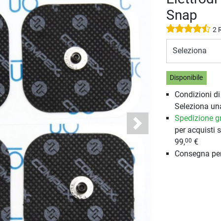
Snap
2 
Seleziona
Disponibile
Condizioni d
Seleziona un
Spedizione gr
Next
per acquisti s
99,
€
00
Consegna pe