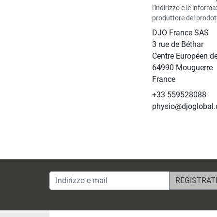
l'indirizzo e le informa
produttore del prodot
DJO France SAS
3 rue de Béthar
Centre Européen de
64990 Mouguerre
France
+33 559528088
physio@djoglobal
Indirizzo e-mail