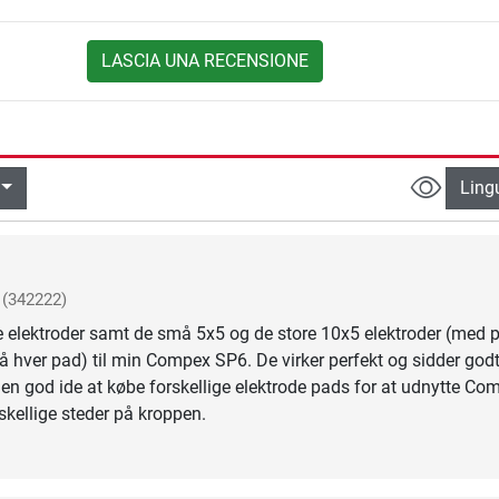
LASCIA UNA RECENSIONE
Ling
(342222)
 elektroder samt de små 5x5 og de store 10x5 elektroder (med 
 på hver pad) til min Compex SP6. De virker perfekt og sidder godt
 en god ide at købe forskellige elektrode pads for at udnytte Co
skellige steder på kroppen.