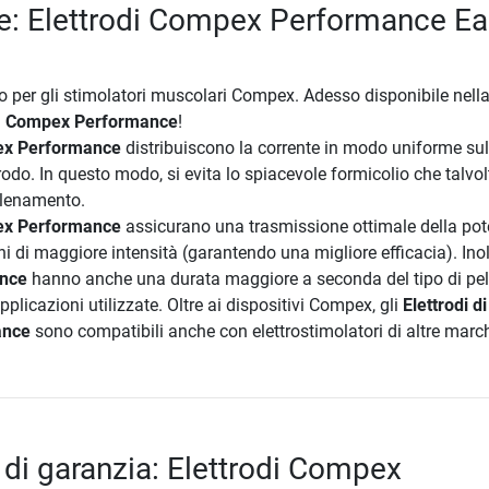
e: Elettrodi Compex Performance Ea
io per gli stimolatori muscolari Compex. Adesso disponibile nell
a
Compex Performance
!
ex Performance
distribuiscono la corrente in modo uniforme sull
trodo. In questo modo, si evita lo spiacevole formicolio che talvol
allenamento.
ex Performance
assicurano una trasmissione ottimale della po
ni di maggiore intensità (garantendo una migliore efficacia). Inolt
ance
hanno anche una durata maggiore a seconda del tipo di pel
applicazioni utilizzate. Oltre ai dispositivi Compex, gli
Elettrodi di
ance
sono compatibili anche con elettrostimolatori di altre marc
 di garanzia: Elettrodi Compex