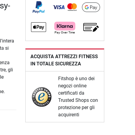
sy-
a
'intera
ta si
ACQUISTA ATTREZZI FITNESS
tenza
IN TOTALE SICUREZZA
re, gli
le
Fitshop è uno dei
negozi online
he.
certificati da
Trusted Shops con
protezione per gli
acquirenti