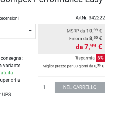
ArtNr.
342222
Recensioni
10,
€
99
MSRP
da
8,
€
50
Finora da
7,
€
99
da
Risparmia
6%
i consegna:
a variante
50
Miglior prezzo per 30 giorni da
8,
€
atuita
uperiori a
Quantità
NEL CARRELLO
r UPS