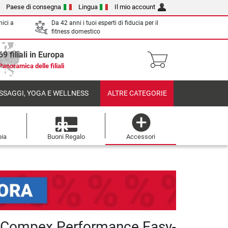
Paese di consegna
Lingua
Il mio account
nici a
Da 42 anni i tuoi esperti di fiducia per il
fitness domestico
69 filiali in Europa
Panoramica delle filiali
SSAGGI, YOGA E WELLNESS
ALTRE CATEGORIE
pia
Buoni Regalo
Accessori
i Compex Performance Easy-