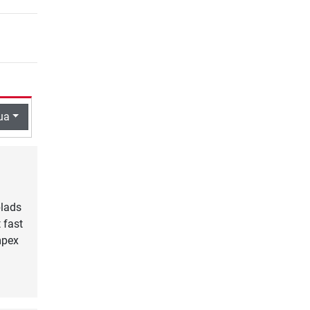
ua
plads
 fast
mpex