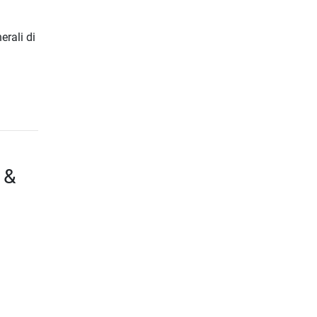
erali di
 &