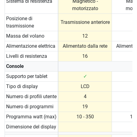
Sistema di resistenza
Magnetico -
Magn
motorizzato
moto
Posizione di
Trasmissione anteriore
trasmissione
Massa del volano
12
Alimentazione elettrica
Alimentato dalla rete
Alimentat
Livelli di resistenza
16
Console
Supporto per tablet
✓
Tipo di display
LCD
Numero di profili utente
4
Numero di programmi
19
Programma watt (max)
10 - 350
10 
Dimensione del display