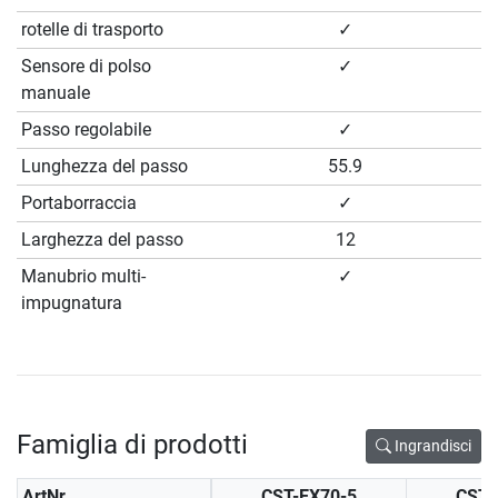
rotelle di trasporto
✓
Sensore di polso
✓
manuale
Passo regolabile
✓
Lunghezza del passo
55.9
Portaborraccia
✓
Larghezza del passo
12
Manubrio multi-
✓
impugnatura
Famiglia di prodotti
Ingrandisci
ArtNr.
CST-EX70-5
CST-