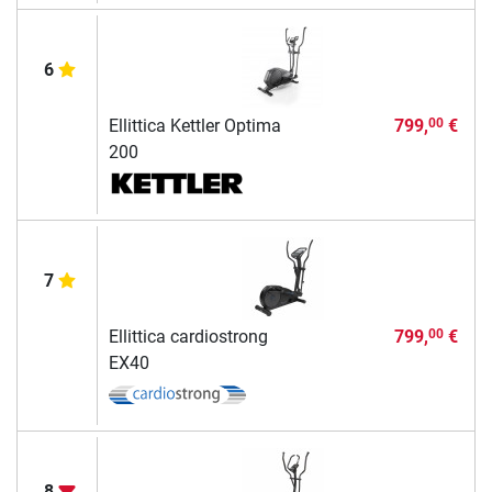
6
Ellittica Kettler Optima
799,
€
00
200
7
Ellittica cardiostrong
799,
€
00
EX40
8