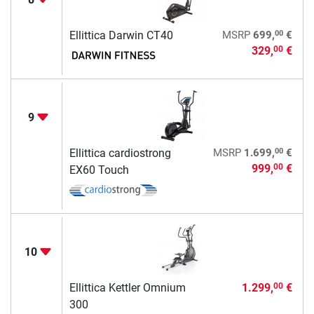
00
Ellittica Darwin CT40
MSRP
699,
€
329,
€
00
9
00
Ellittica cardiostrong
MSRP
1.699,
€
999,
€
00
EX60 Touch
10
Ellittica Kettler Omnium
1.299,
€
00
300