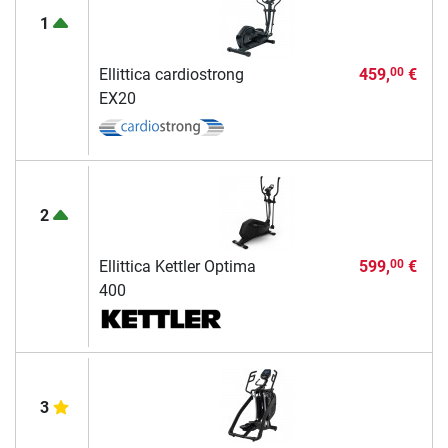
1
Ellittica cardiostrong
459,
€
00
EX20
2
Ellittica Kettler Optima
599,
€
00
400
3