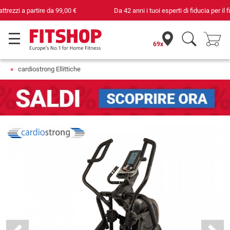
Da 42 anni i tuoi esperti di fiducia per il fitness domestico
69x
cardiostrong Ellittiche