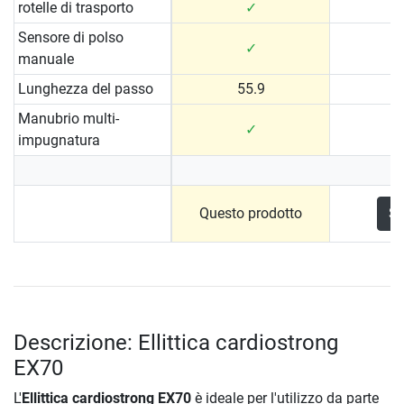
rotelle di trasporto
✓
Sensore di polso
✓
manuale
Lunghezza del passo
55.9
Manubrio multi-
✓
impugnatura
Questo prodotto
Sc
Descrizione: Ellittica cardiostrong
EX70
L'
Ellittica cardiostrong EX70
è ideale per l'utilizzo da parte