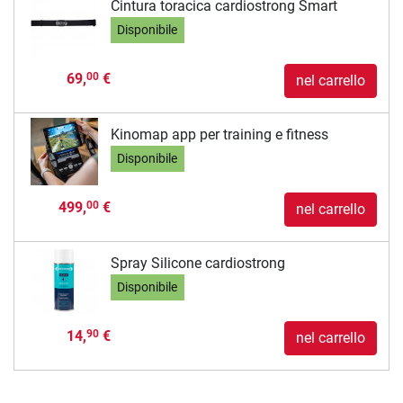
Cintura toracica cardiostrong Smart
Disponibile
69,
€
00
nel carrello
Kinomap app per training e fitness
Disponibile
499,
€
00
nel carrello
Spray Silicone cardiostrong
Disponibile
14,
€
90
nel carrello