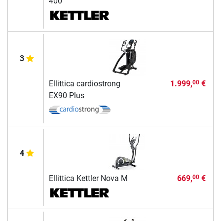
400
3
Ellittica cardiostrong
1.999,
€
00
EX90 Plus
4
Ellittica Kettler Nova M
669,
€
00