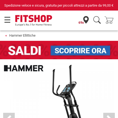
Da 42 anni i tuoi esperti di fiducia per il fitness domestico
69x
Hammer Ellittiche