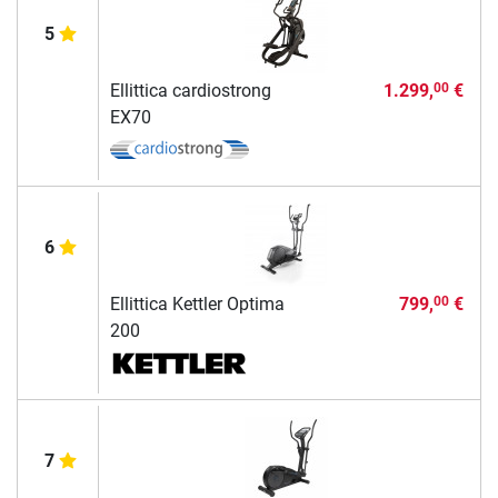
5
Ellittica cardiostrong
1.299,
€
00
EX70
6
Ellittica Kettler Optima
799,
€
00
200
7