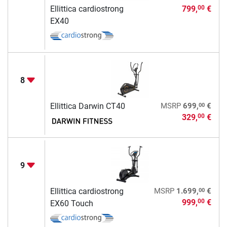
Ellittica cardiostrong
799,
€
00
EX40
8
00
Ellittica Darwin CT40
MSRP
699,
€
329,
€
00
9
00
Ellittica cardiostrong
MSRP
1.699,
€
999,
€
00
EX60 Touch