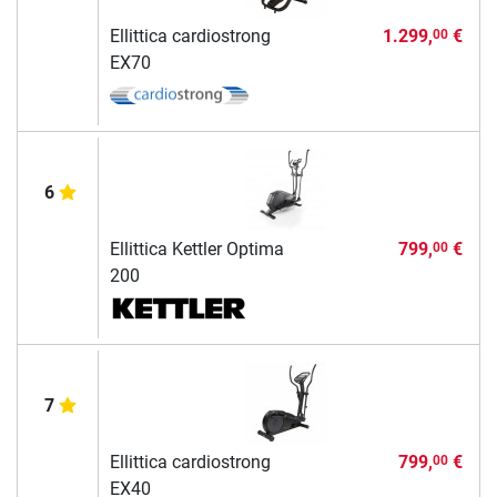
Ellittica cardiostrong
1.299,
€
00
EX70
6
Ellittica Kettler Optima
799,
€
00
200
7
Ellittica cardiostrong
799,
€
00
EX40