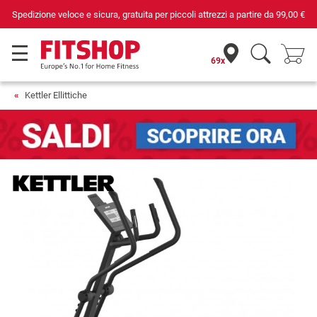
Da 42 anni i tuoi esperti di fiducia per il fitness domestico
69x
Kettler Ellittiche