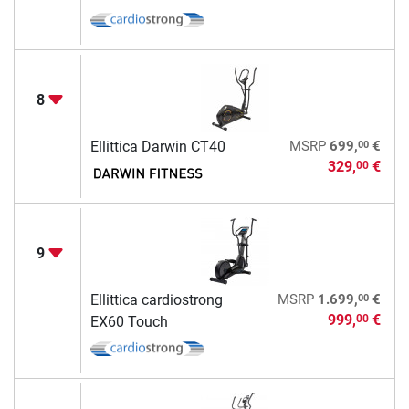
8
00
Ellittica Darwin CT40
MSRP
699,
€
329,
€
00
9
00
Ellittica cardiostrong
MSRP
1.699,
€
999,
€
00
EX60 Touch