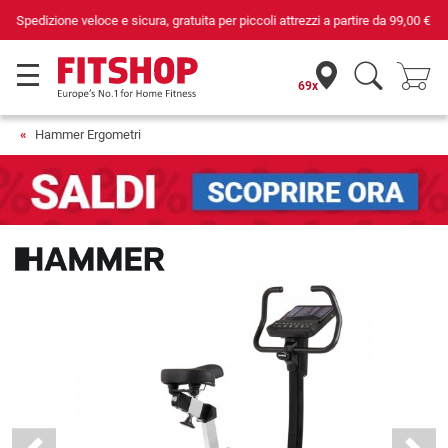
Da 42 anni i tuoi esperti di fiducia per il fitness domestico
69x
Hammer Ergometri