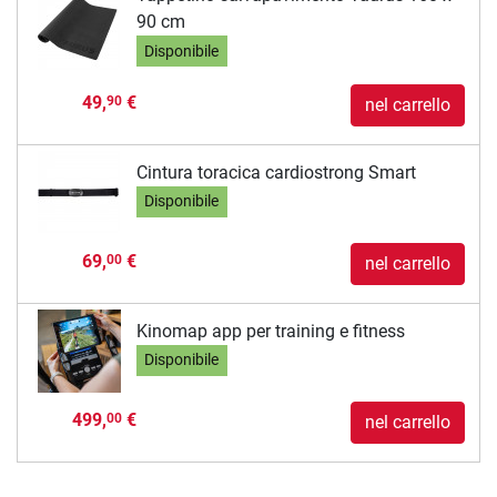
90 cm
Disponibile
49,
€
90
nel carrello
Cintura toracica cardiostrong Smart
Disponibile
69,
€
00
nel carrello
Kinomap app per training e fitness
Disponibile
499,
€
00
nel carrello