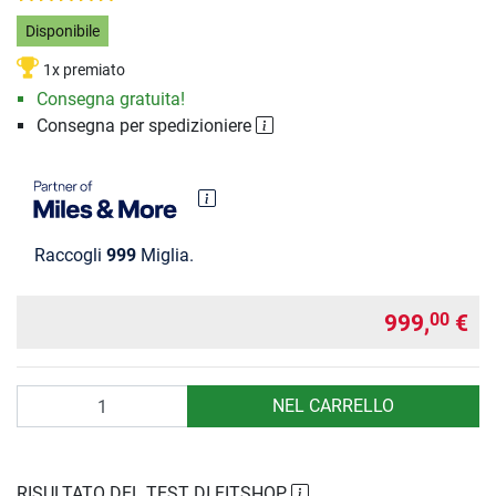
Disponibile
1x premiato
Consegna gratuita!
Consegna per spedizioniere
Raccogli
999
Miglia.
999,
€
00
Quantità
NEL CARRELLO
RISULTATO DEL TEST DI FITSHOP