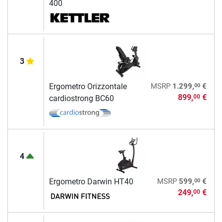
400
3
00
Ergometro Orizzontale
MSRP
1.299,
€
899,
€
00
cardiostrong BC60
4
00
Ergometro Darwin HT40
MSRP
599,
€
249,
€
00