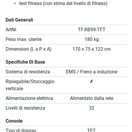
test fitness (con stima del livello di fitness)
Dati Generali
ArtNr.
TF-RB99-TFT
Peso max. utente
180 kg
Dimensioni (L x P x A)
170 x 75 x 122 cm
Specifiche Di Base
Sistema di resistenza
EMS / Freno a induzione
Ripiegabile/Stoccaggio
✗
verticale
Alimentazione elettrica
Alimentato dalla rete
Livelli di resistenza
32
Console
Tipo di display
TFT