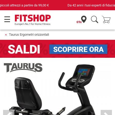
Da 42 anni i tuoi esperti di fiducia per il fitness domestico
69x
Taurus Ergometri orizzontali