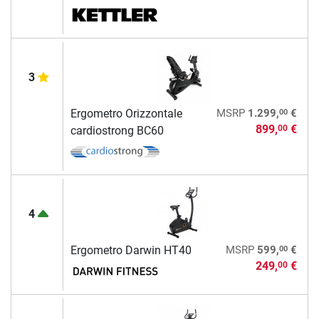
3
00
Ergometro Orizzontale
MSRP
1.299,
€
899,
€
00
cardiostrong BC60
4
00
Ergometro Darwin HT40
MSRP
599,
€
249,
€
00