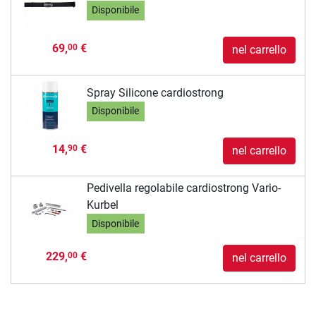
Disponibile
69,
€
00
nel carrello
Spray Silicone cardiostrong
Disponibile
14,
€
90
nel carrello
Pedivella regolabile cardiostrong Vario-
Kurbel
Disponibile
229,
€
00
nel carrello