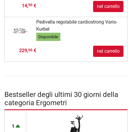
14,
€
90
nel carrello
Pedivella regolabile cardiostrong Vario-
Kurbel
Disponibile
229,
€
00
nel carrello
Bestseller degli ultimi 30 giorni della
categoria Ergometri
1