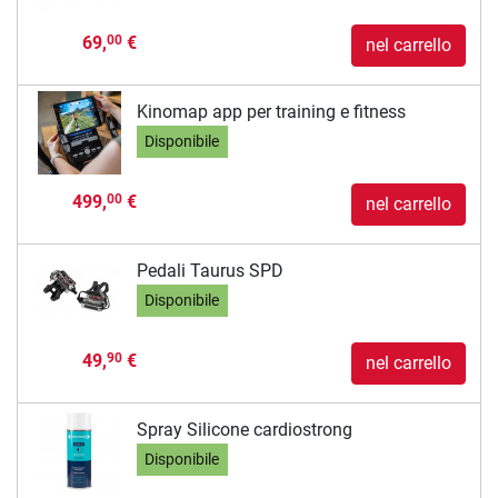
69,
€
00
nel carrello
Kinomap app per training e fitness
Disponibile
499,
€
00
nel carrello
Pedali Taurus SPD
Disponibile
49,
€
90
nel carrello
Spray Silicone cardiostrong
Disponibile