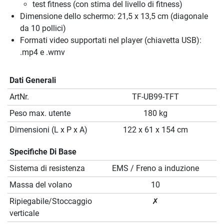
test fitness (con stima del livello di fitness)
Dimensione dello schermo: 21,5 x 13,5 cm (diagonale
da 10 pollici)
Formati video supportati nel player (chiavetta USB):
.mp4 e .wmv
Dati Generali
ArtNr.
TF-UB99-TFT
Peso max. utente
180 kg
Dimensioni (L x P x A)
122 x 61 x 154 cm
Specifiche Di Base
Sistema di resistenza
EMS / Freno a induzione
Massa del volano
10
Ripiegabile/Stoccaggio
✗
verticale