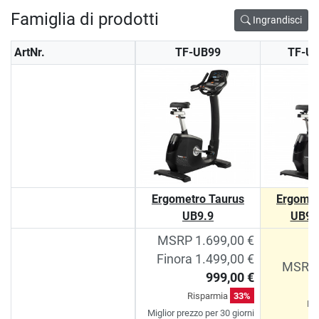
Famiglia di prodotti
Ingrandisci
ArtNr.
TF-UB99
TF-U
Ergometro Taurus
Ergomet
UB9.9
UB9.
MSRP 1.699,00 €
Finora 1.499,00 €
MSRP 
999,00 €
Risparmia
33%
Ri
Miglior prezzo per 30 giorni