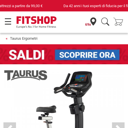
Da 42 anni i tuoi esperti di fiducia per il fitness domestico
69x
Taurus Ergometri