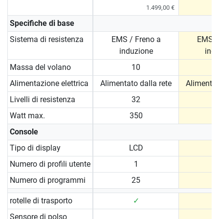
1.499,00 €
Specifiche di base
Sistema di resistenza
EMS / Freno a
EMS /
induzione
ind
Massa del volano
10
Alimentazione elettrica
Alimentato dalla rete
Alimentat
Livelli di resistenza
32
Watt max.
350
Console
Tipo di display
LCD
Numero di profili utente
1
Numero di programmi
25
rotelle di trasporto
✓
Sensore di polso