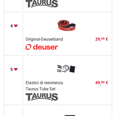
4
Original-Deuserband
29,
€
99
5
Elastici di resistenza
49,
€
90
Taurus Tube Set