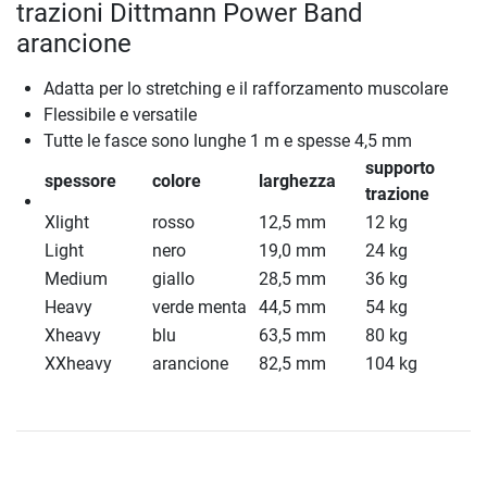
trazioni Dittmann Power Band
arancione
Adatta per lo stretching e il rafforzamento muscolare
Flessibile e versatile
Tutte le fasce sono lunghe 1 m e spesse 4,5 mm
supporto
spessore
colore
larghezza
trazione
Xlight
rosso
12,5 mm
12 kg
Light
nero
19,0 mm
24 kg
Medium
giallo
28,5 mm
36 kg
Heavy
verde menta
44,5 mm
54 kg
Xheavy
blu
63,5 mm
80 kg
XXheavy
arancione
82,5 mm
104 kg