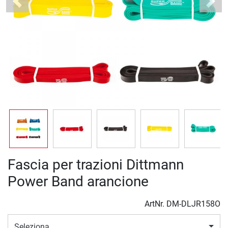
Previous
Next
Fascia per trazioni Dittmann
Power Band arancione
ArtNr.
DM-DLJR158O
Seleziona