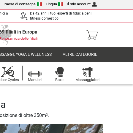
Paese di consegna
Lingua
Il mio account
nici a
Da 42 anni i tuoi esperti di fiducia per il
fitness domestico
69 filiali in Europa
Panoramica delle filiali
SSAGGI, YOGA E WELLNESS
ALTRE CATEGORIE
door Cycles
Manubri
Boxe
Massaggiatori
da
posizione di oltre 350m².