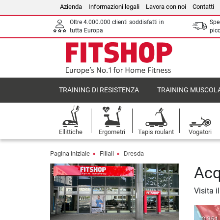
Azienda
Informazioni legali
Lavora con noi
Contatti
Oltre 4.000.000 clienti soddisfatti in
Sped
tutta Europa
picc
TRAINING DI RESISTENZA
TRAINING MUSCOL
Ellittiche
Ergometri
Tapis roulant
Vogatori
Pagina iniziale
Filiali
Dresda
Acq
Visita 