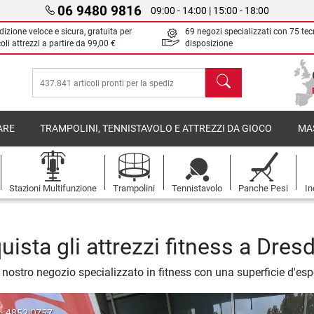
06 9480 9816
09:00 - 14:00 | 15:00 - 18:00
izione veloce e sicura, gratuita per
69 negozi specializzati con 75 tec
oli attrezzi a partire da
99,00 €
disposizione
Cerca
ARE
TRAMPOLINI, TENNISTAVOLO E ATTREZZI DA GIOCO
MA
Stazioni Multifunzione
Trampolini
Tennistavolo
Panche Pesi
In
uista gli attrezzi fitness a Dres
il nostro negozio specializzato in fitness con una superficie d'es