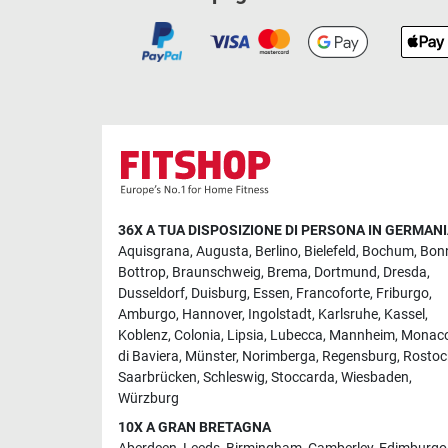
36X A TUA DISPOSIZIONE DI PERSONA IN GERMAN
Aquisgrana
,
Augusta
,
Berlino
,
Bielefeld
,
Bochum
,
Bon
Bottrop
,
Braunschweig
,
Brema
,
Dortmund
,
Dresda
,
Dusseldorf
,
Duisburg
,
Essen
,
Francoforte
,
Friburgo
,
Amburgo
,
Hannover
,
Ingolstadt
,
Karlsruhe
,
Kassel
,
Koblenz
,
Colonia
,
Lipsia
,
Lubecca
,
Mannheim
,
Monac
di Baviera
,
Münster
,
Norimberga
,
Regensburg
,
Rostoc
Saarbrücken
,
Schleswig
,
Stoccarda
,
Wiesbaden
,
Würzburg
10X A GRAN BRETAGNA