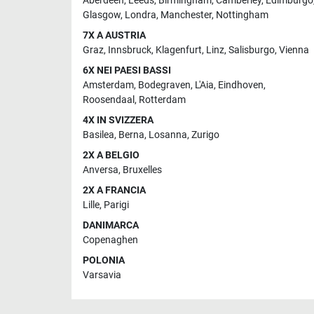
Aberdeen
,
Leeds
,
Birmingham
,
Camberley
,
Edimburgo
Glasgow
,
Londra
,
Manchester
,
Nottingham
7X A AUSTRIA
Graz
,
Innsbruck
,
Klagenfurt
,
Linz
,
Salisburgo
,
Vienna
6X NEI PAESI BASSI
Amsterdam
,
Bodegraven
,
L'Aia
,
Eindhoven
,
Roosendaal
,
Rotterdam
4X IN SVIZZERA
Basilea
,
Berna
,
Losanna
,
Zurigo
2X A BELGIO
Anversa
,
Bruxelles
2X A FRANCIA
Lille
,
Parigi
DANIMARCA
Copenaghen
POLONIA
Varsavia