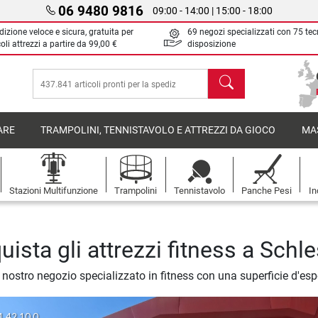
06 9480 9816
09:00 - 14:00 | 15:00 - 18:00
izione veloce e sicura, gratuita per
69 negozi specializzati con 75 tec
oli attrezzi a partire da
99,00 €
disposizione
Cerca
ARE
TRAMPOLINI, TENNISTAVOLO E ATTREZZI DA GIOCO
MA
Stazioni Multifunzione
Trampolini
Tennistavolo
Panche Pesi
In
uista gli attrezzi fitness a Schl
il nostro negozio specializzato in fitness con una superficie d'es