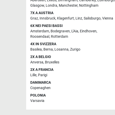
Aberdeen
,
Leeds
,
Birmingham
,
Camberley
,
Edimburgo
Glasgow
,
Londra
,
Manchester
,
Nottingham
7X A AUSTRIA
Graz
,
Innsbruck
,
Klagenfurt
,
Linz
,
Salisburgo
,
Vienna
6X NEI PAESI BASSI
Amsterdam
,
Bodegraven
,
L'Aia
,
Eindhoven
,
Roosendaal
,
Rotterdam
4X IN SVIZZERA
Basilea
,
Berna
,
Losanna
,
Zurigo
2X A BELGIO
Anversa
,
Bruxelles
2X A FRANCIA
Lille
,
Parigi
DANIMARCA
Copenaghen
POLONIA
Varsavia