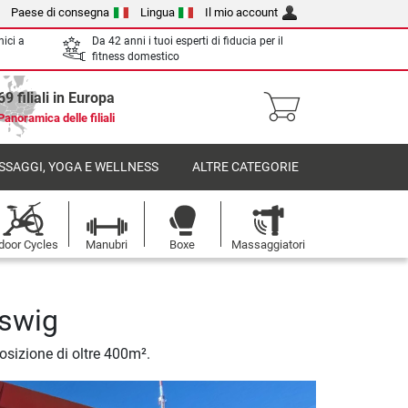
Paese di consegna
Lingua
Il mio account
nici a
Da 42 anni i tuoi esperti di fiducia per il
fitness domestico
69 filiali in Europa
Panoramica delle filiali
SSAGGI, YOGA E WELLNESS
ALTRE CATEGORIE
door Cycles
Manubri
Boxe
Massaggiatori
eswig
posizione di oltre 400m².