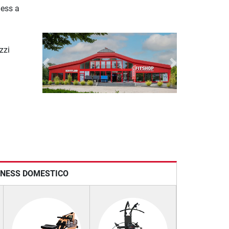
ness a
zzi
Previous
Next
ITNESS DOMESTICO