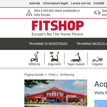
Azienda
Informazioni legali
Lavora con noi
Contatti
Oltre 4.000.000 clienti soddisfatti in
Sped
tutta Europa
picc
TRAINING DI RESISTENZA
TRAINING MUSCOL
Ellittiche
Ergometri
Tapis roulant
Vogatori
Pagina iniziale
Filiali
Schleswig
Acq
Visita 