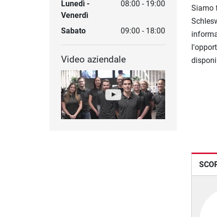
Lunedì -
08:00 - 19:00
Siamo f
Venerdì
Schlesw
Sabato
09:00 - 18:00
informaz
l'oppor
Video aziendale
disponib
SCOP