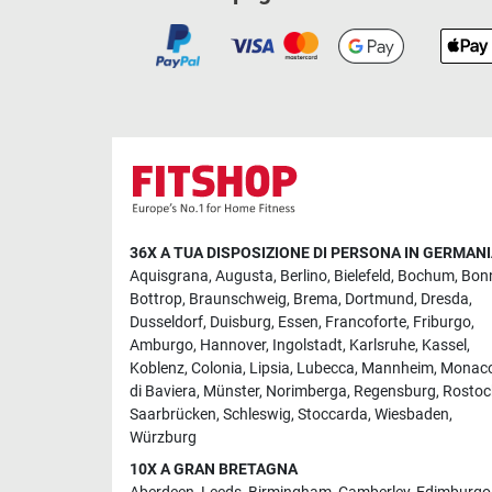
36X A TUA DISPOSIZIONE DI PERSONA IN GERMAN
Aquisgrana
,
Augusta
,
Berlino
,
Bielefeld
,
Bochum
,
Bon
Bottrop
,
Braunschweig
,
Brema
,
Dortmund
,
Dresda
,
Dusseldorf
,
Duisburg
,
Essen
,
Francoforte
,
Friburgo
,
Amburgo
,
Hannover
,
Ingolstadt
,
Karlsruhe
,
Kassel
,
Koblenz
,
Colonia
,
Lipsia
,
Lubecca
,
Mannheim
,
Monac
di Baviera
,
Münster
,
Norimberga
,
Regensburg
,
Rostoc
Saarbrücken
,
Schleswig
,
Stoccarda
,
Wiesbaden
,
Würzburg
10X A GRAN BRETAGNA