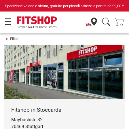
Spedizione veloce e sicura, gratuita per piccoli attrezzi a partire da
99,00 €
69x
Filiali
Fitshop in Stoccarda
Maybachstr. 32
70469 Stuttgart