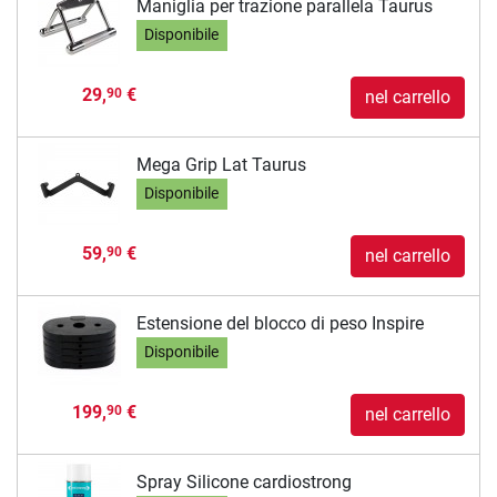
Maniglia per trazione parallela Taurus
Disponibile
29,
€
90
nel carrello
Mega Grip Lat Taurus
Disponibile
59,
€
90
nel carrello
Estensione del blocco di peso Inspire
Disponibile
199,
€
90
nel carrello
Spray Silicone cardiostrong