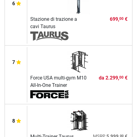
6
Stazione di trazione a
699,
€
00
cavi Taurus
7
Force USA multi-gym M10
da
2.299,
€
00
All-In-One Trainer
8
00
Multi-Trainer Taurus
MSRP
5.999,
€