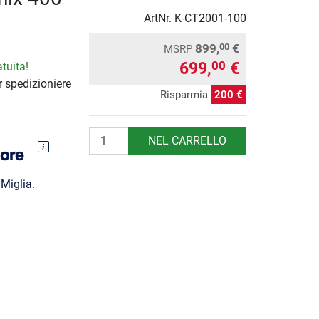
ArtNr.
K-CT2001-100
899,
€
00
MSRP
699,
€
00
tuita!
 spedizioniere
Risparmia
200 €
Quantità
NEL CARRELLO
Miglia.