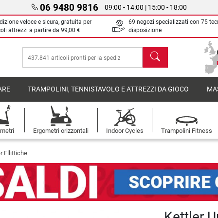
06 9480 9816
09:00 - 14:00 | 15:00 - 18:00
izione veloce e sicura, gratuita per
69 negozi specializzati con 75 tec
oli attrezzi a partire da
99,00 €
disposizione
Cerca
ARE
TRAMPOLINI, TENNISTAVOLO E ATTREZZI DA GIOCO
MA
metri
Ergometri orizzontali
Indoor Cycles
Trampolini Fitness
r Ellittiche
Kettler U