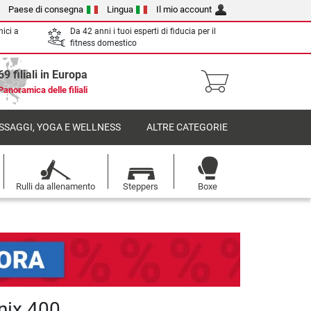
Paese di consegna
Lingua
Il mio account
nici a
Da 42 anni i tuoi esperti di fiducia per il
fitness domestico
69 filiali in Europa
Panoramica delle filiali
SSAGGI, YOGA E WELLNESS
ALTRE CATEGORIE
Rulli da allenamento
Steppers
Boxe
nix 400