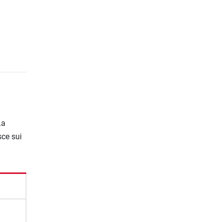
La
sce sui