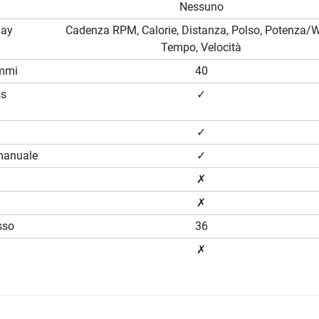
Nessuno
lay
Cadenza RPM, Calorie, Distanza, Polso, Potenza/W
Tempo, Velocità
ammi
40
ss
✓
✓
manuale
✓
✗
✗
sso
36
✗