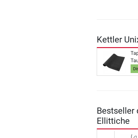
Kettler Un
Tap
Tau
Di
Bestseller 
Ellittiche