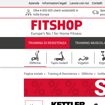
Azienda
Informazioni legali
Lavora con noi
Contatti
Oltre 4.000.000 clienti soddisfatti in
Sped
tutta Europa
picc
TRAINING DI RESISTENZA
TRAINING MUSCOL
Ellittiche
Tapis roulant
Vogatori
Ergo
Pagina iniziale
Training di Resistenza
Ellittiche
Kettle