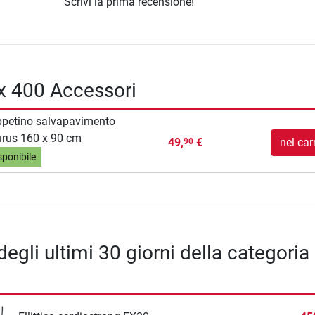
Scrivi la prima recensione!
ix 400 Accessori
petino salvapavimento
rus 160 x 90 cm
49,
€
nel car
90
sponibile
degli ultimi 30 giorni della categoria