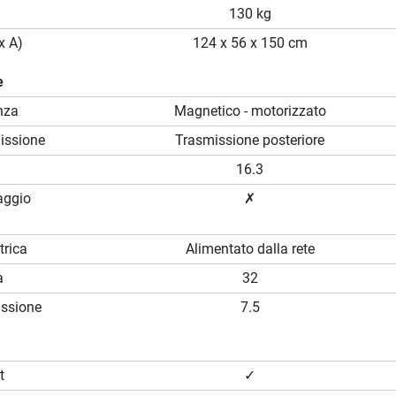
130 kg
x A)
124 x 56 x 150 cm
e
nza
Magnetico - motorizzato
missione
Trasmissione posteriore
16.3
aggio
✗
trica
Alimentato dalla rete
a
32
issione
7.5
t
✓