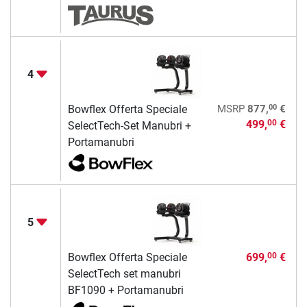
4
00
Bowflex Offerta Speciale
MSRP
877,
€
499,
€
00
SelectTech-Set Manubri +
Portamanubri
5
Bowflex Offerta Speciale
699,
€
00
SelectTech set manubri
BF1090 + Portamanubri