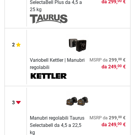
da
299,
€
00
SelectaBell Plus da 4,5 a
25 kg
2
00
Variobell Kettler | Manubri
MSRP
da
299,
€
da
249,
€
00
regolabili
3
00
Manubri regolabili Taurus
MSRP
da
299,
€
da
249,
€
00
Selectabell da 4,5 a 22,5
kg