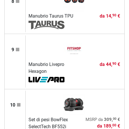
8
Manubrio Taurus TPU
da
14,
€
90
9
Manubrio Livepro
da
44,
€
90
Hexagon
10
00
Set di pesi BowFlex
MSRP
da
309,
€
da
189,
€
00
SelectTech BF552i