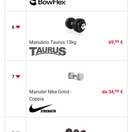
6
Manubrio Taurus 15kg
69,
€
90
7
Manubri Nike Grind -
da
34,
€
00
Coppia