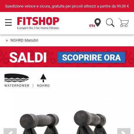
Spedizione veloce e sicura, gratuita per piccoli attrezzi a partire da
99,00 €
69x
NOHRD Manubri