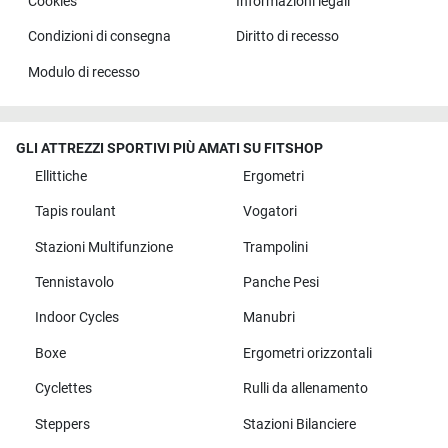
Cookies
Informazioni legali
Condizioni di consegna
Diritto di recesso
Modulo di recesso
GLI ATTREZZI SPORTIVI PIÙ AMATI SU FITSHOP
Ellittiche
Ergometri
Tapis roulant
Vogatori
Stazioni Multifunzione
Trampolini
Tennistavolo
Panche Pesi
Indoor Cycles
Manubri
Boxe
Ergometri orizzontali
Cyclettes
Rulli da allenamento
Steppers
Stazioni Bilanciere