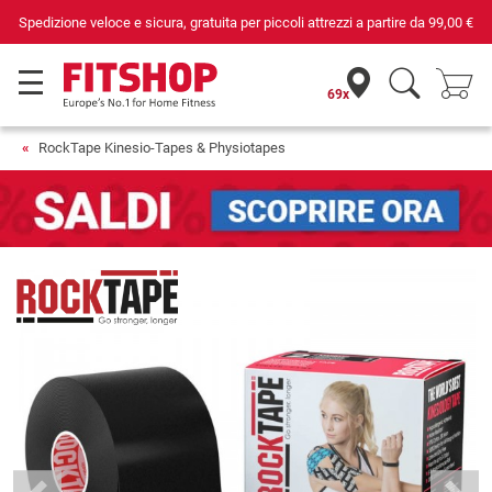
Spedizione veloce e sicura, gratuita per piccoli attrezzi a partire da
99,00 €
69x
RockTape Kinesio-Tapes & Physiotapes