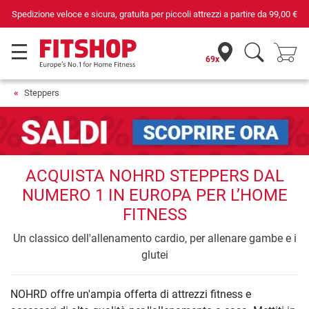
Spedizione veloce e sicura, gratuita per piccoli attrezzi a partire da
99,00 €
69x
Steppers
ACQUISTA NOHRD STEPPERS DAL
NUMERO 1 IN EUROPA PER L’HOME
FITNESS
Un classico dell'allenamento cardio, per allenare gambe e i
glutei
NOHRD offre un'ampia offerta di attrezzi fitness e