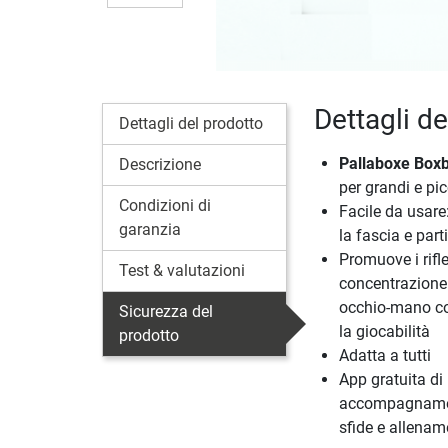
Dettagli d
Dettagli del prodotto
Pallaboxe Boxb
Descrizione
per grandi e pic
Condizioni di
Facile da usare
garanzia
la fascia e parti
Promuove i rifle
Test & valutazioni
concentrazione
occhio-mano con
Sicurezza del
la giocabilità
prodotto
Adatta a tutti
App gratuita di
accompagnament
sfide e allenam