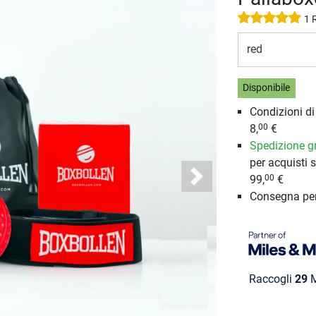
1 
red
Disponibile
Condizioni d
8,
€
00
Spedizione gr
per acquisti s
99,
€
00
Next
Consegna pe
Raccogli
29
M