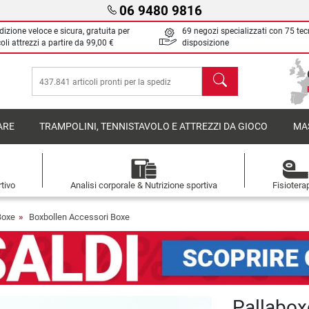
06 9480 9816
izione veloce e sicura, gratuita per
69 negozi specializzati con 75 tec
oli attrezzi a partire da
99,00 €
disposizione
Cerca
ARE
TRAMPOLINI, TENNISTAVOLO E ATTREZZI DA GIOCO
MA
tivo
Analisi corporale & Nutrizione sportiva
Fisiotera
Boxe
Boxbollen Accessori Boxe
Pallabox