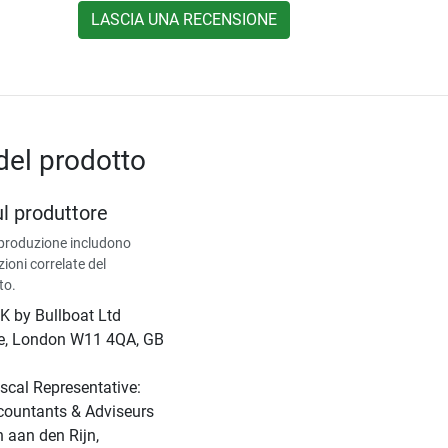
LASCIA UNA RECENSIONE
del prodotto
ul produttore
 produzione includono
zioni correlate del
to.
UK by Bullboat Ltd
ce, London W11 4QA, GB
scal Representative:
countants & Adviseurs
 aan den Rijn,