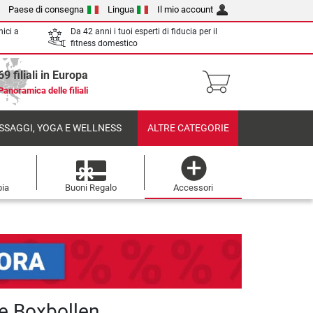
Paese di consegna
Lingua
Il mio account
nici a
Da 42 anni i tuoi esperti di fiducia per il
fitness domestico
69 filiali in Europa
Panoramica delle filiali
SSAGGI, YOGA E WELLNESS
ALTRE CATEGORIE
pia
Buoni Regalo
Accessori
e Boxbollen