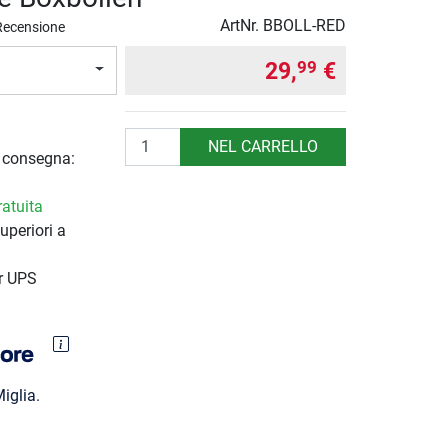
ArtNr.
BBOLL-RED
Recensione
29,
€
99
Quantità
NEL CARRELLO
i consegna:
atuita
uperiori a
r UPS
iglia.