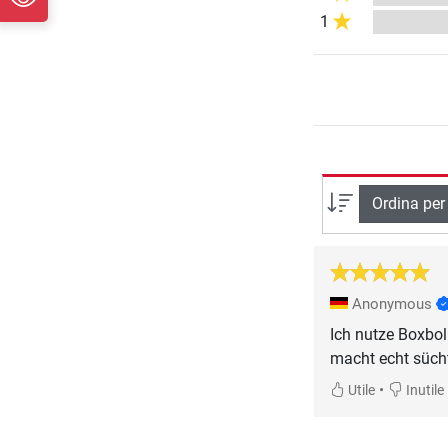
1
Ordina per
Anonymous
Ich nutze Boxbol
macht echt sücht
•
Utile
Inutile