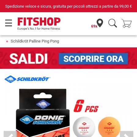
Spedizione veloce e sicura, gratuita per piccoli attrezzi a partire da
99,00 €
69x
Schildkröt Palline Ping Pong