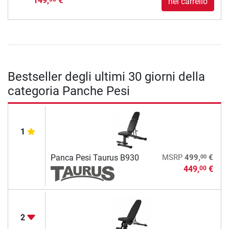
149,
€
nel carrello
Bestseller degli ultimi 30 giorni della
categoria Panche Pesi
1
00
Panca Pesi Taurus B930
MSRP
499,
€
449,
€
00
2