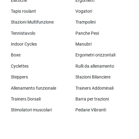
Ellittiche
Ergometri
Tapis roulant
Vogatori
Stazioni Multifunzione
Trampolini
Tennistavolo
Panche Pesi
Indoor Cycles
Manubri
Boxe
Ergometri orizzontali
Cyclettes
Rulli da allenamento
Steppers
Stazioni Bilanciere
Allenamento funzionale
Trainers Addominali
Trainers Dorsali
Barra per trazioni
Stimolatori muscolari
Pedane Vibranti
Tutte le marche