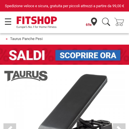
Da 42 anni i tuoi esperti di fiducia per il fitness domestico
69x
Taurus Panche Pesi