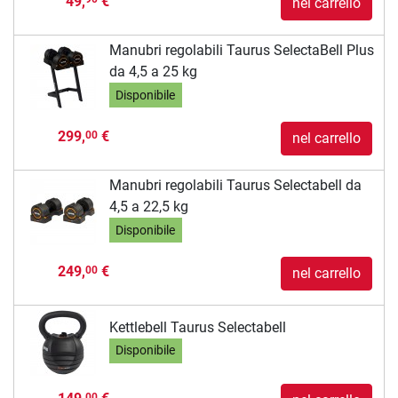
49,
€
nel carrello
Manubri regolabili Taurus SelectaBell Plus
da 4,5 a 25 kg
Disponibile
299,
€
00
nel carrello
Manubri regolabili Taurus Selectabell da
4,5 a 22,5 kg
Disponibile
249,
€
00
nel carrello
Kettlebell Taurus Selectabell
Disponibile
00