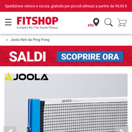
Spedizione veloce e sicura, gratuita per piccoli attrezzi a partire da
99,00 €
69x
Joola Reti da Ping Pong