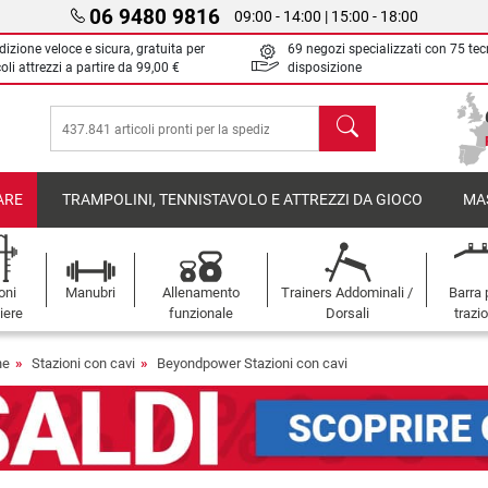
06 9480 9816
09:00 - 14:00 | 15:00 - 18:00
izione veloce e sicura, gratuita per
69 negozi specializzati con 75 tec
oli attrezzi a partire da
99,00 €
disposizione
Cerca
ARE
TRAMPOLINI, TENNISTAVOLO E ATTREZZI DA GIOCO
MA
oni
Manubri
Allenamento
Trainers Addominali /
Barra 
iere
funzionale
Dorsali
trazi
ne
Stazioni con cavi
Beyondpower Stazioni con cavi