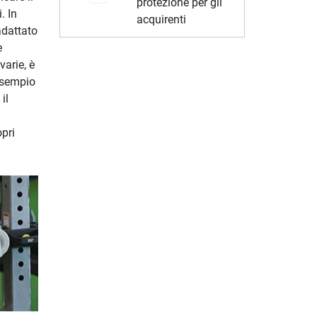
protezione per gli
. In
acquirenti
adattato
e
varie, è
 esempio
il
pri