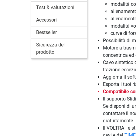
modalità c
Test & valutazioni
allenamento
allenamento
Accessori
modalità vo
Bestseller
curve di fo
Possibilità di m
Sicurezza del
Motore a trasmi
prodotto
concentrica ed 
Cavo sintetico 
trazione eccezi
Aggiorna il sof
Esporta i tuoi r
Compatibile co
Il supporto Sli
Se disponi di un
contattare il no
gratuitamente.
Il VOLTRA I è s
cavi e dal
TIME