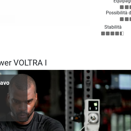
Equipag
Possibilità 
Stabilità
ower VOLTRA I
cavo