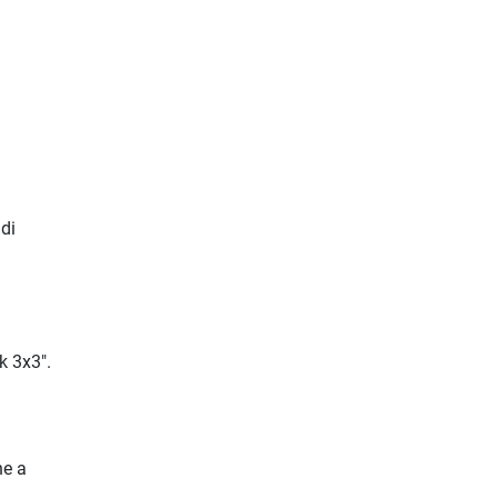
di
k 3x3".
ne a