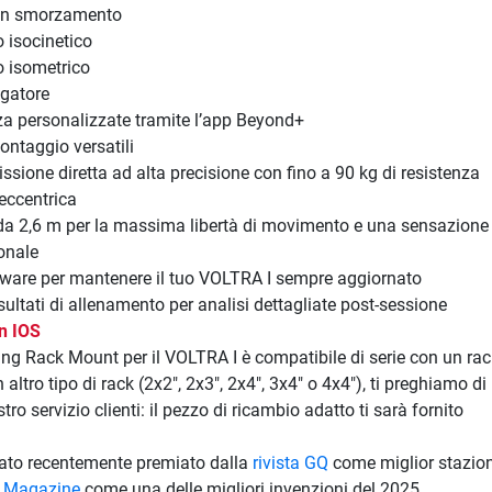
on smorzamento
 isocinetico
 isometrico
gatore
rza personalizzate tramite l’app Beyond+
ontaggio versatili
ssione diretta ad alta precisione con fino a 90 kg di resistenza
eccentrica
da 2,6 m per la massima libertà di movimento e una sensazione 
onale
tware per mantenere il tuo VOLTRA I sempre aggiornato
isultati di allenamento per analisi dettagliate post-sessione
n IOS
ding Rack Mount per il VOLTRA I è compatibile di serie con un rac
 altro tipo di rack (2x2", 2x3", 2x4", 3x4" o 4x4"), ti preghiamo di
stro servizio clienti: il pezzo di ricambio adatto ti sarà fornito
tato recentemente premiato dalla
rivista GQ
come miglior stazio
 Magazine
come una delle migliori invenzioni del 2025