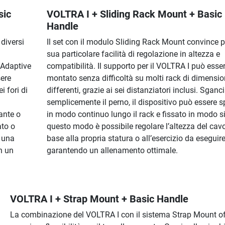
sic
VOLTRA I + Sliding Rack Mount + Basic
Handle
diversi
Il set con il modulo Sliding Rack Mount convince p
sua particolare facilità di regolazione in altezza e
(Adaptive
compatibilità. Il supporto per il VOLTRA I può esse
ere
montato senza difficoltà su molti rack di dimension
i fori di
differenti, grazie ai sei distanziatori inclusi. Sgan
semplicemente il perno, il dispositivo può essere 
rante o
in modo continuo lungo il rack e fissato in modo si
ato o
questo modo è possibile regolare l’altezza del cavo
i una
base alla propria statura o all’esercizio da eseguire
n un
garantendo un allenamento ottimale.
VOLTRA I + Strap Mount + Basic Handle
La combinazione del VOLTRA I con il sistema Strap Mount of