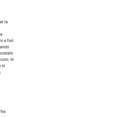
er la
re
i e fori
ciando
spostato
curo. In
 in
,
fre