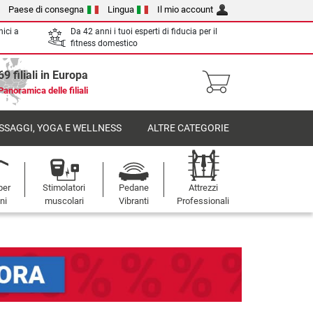
Paese di consegna
Lingua
Il mio account
nici a
Da 42 anni i tuoi esperti di fiducia per il
fitness domestico
69 filiali in Europa
Panoramica delle filiali
SSAGGI, YOGA E WELLNESS
ALTRE CATEGORIE
per
Stimolatori
Pedane
Attrezzi
oni
muscolari
Vibranti
Professionali