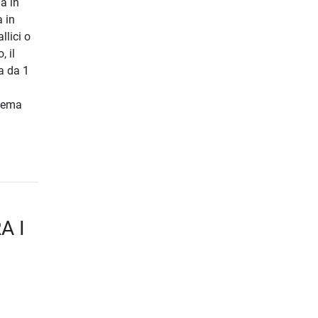
a in
a in
llici o
, il
a da 1
stema
A I