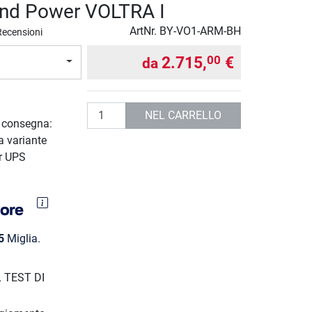
nd Power VOLTRA I
ArtNr.
BY-VO1-ARM-BH
Recensioni
2.715,
€
00
da
Quantità
NEL CARRELLO
i consegna:
a variante
r UPS
5
Miglia.
 TEST DI