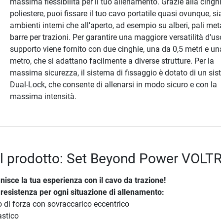
massima flessibilità per il tuo allenamento. Grazie alla cinghi
poliestere, puoi fissare il tuo cavo portatile quasi ovunque, si
ambienti interni che all’aperto, ad esempio su alberi, pali meta
barre per trazioni. Per garantire una maggiore versatilità d'uso
supporto viene fornito con due cinghie, una da 0,5 metri e un
metro, che si adattano facilmente a diverse strutture. Per la
massima sicurezza, il sistema di fissaggio è dotato di un si
Dual-Lock, che consente di allenarsi in modo sicuro e con la
massima intensità.
el prodotto: Set Beyond Power VOLTR
nisce la tua esperienza con il cavo da trazione!
 resistenza per ogni situazione di allenamento:
 di forza con sovraccarico eccentrico
astico