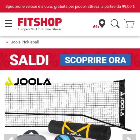
Spedizione veloce e sicura, gratuita per piccoli attrezzi a partire da
99,00 €
69x
Joola Pickleball