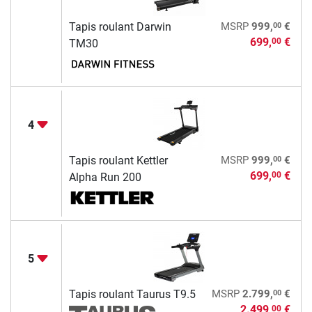
00
Tapis roulant Darwin
MSRP
999,
€
699,
€
00
TM30
4
00
Tapis roulant Kettler
MSRP
999,
€
699,
€
00
Alpha Run 200
5
00
Tapis roulant Taurus T9.5
MSRP
2.799,
€
2.499,
€
00