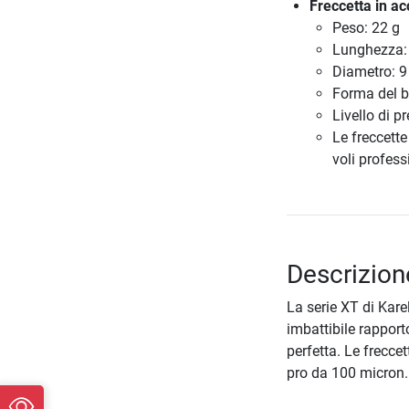
Freccetta in ac
Peso: 22 g
Lunghezza
Diametro: 
Forma del b
Livello di p
Le freccette
voli profes
Descrizione
La serie XT di Kar
imbattibile rapport
perfetta. Le frecce
pro da 100 micron.