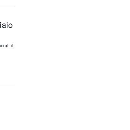
iaio
erali di