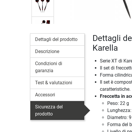
Dettagli de
Dettagli del prodotto
Karella
Descrizione
Serie XT di Kar
Condizioni di
Il set di freccet
garanzia
Forma cilindric
Il set è compost
Test & valutazioni
caratteristiche.
Accessori
Freccetta in ac
Peso: 22 g
Sicurezza del
Lunghezza
prodotto
Diametro: 
Forma del ba
Livello di p