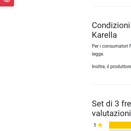
Condizioni 
Karella
Per i consumatori f
legge.
Inoltre, il produtt
Set di 3 fr
valutazioni
5