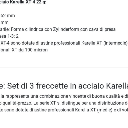
ciaio Karella XT-4 22 g:
: 52 mm
9 mm
arile: Forma cilindrica con Zylinderform con cava di presa
resa 1-3: 2
 XT-4 sono dotate di astine professionali Karella XT (intermedie)
sionali XT da 100 micron
: Set di 3 freccette in acciaio Karell
ella rappresenta una combinazione vincente di buona qualità e d
o qualità-prezzo. La serie XT si distingue per una distribuzione d
tte sono dotate di astine professionali Karella XT (medie) e di vo