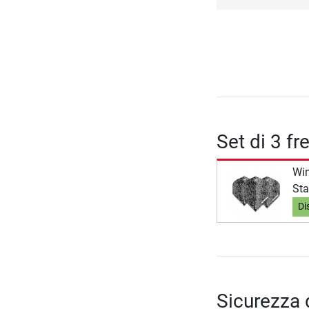
Set di 3 fr
Wi
St
Di
Sicurezza 