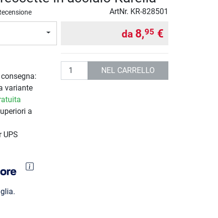
ArtNr.
KR-828501
Recensione
8,
€
95
da
Quantità
NEL CARRELLO
i consegna:
a variante
atuita
uperiori a
r UPS
glia.