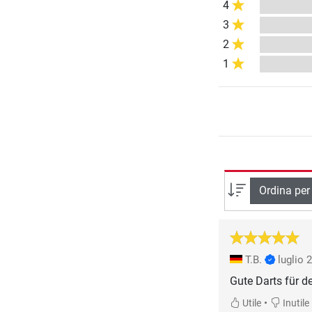
4
3
2
1
Ordina per
T.B.
luglio 
Gute Darts für d
•
Utile
Inutile