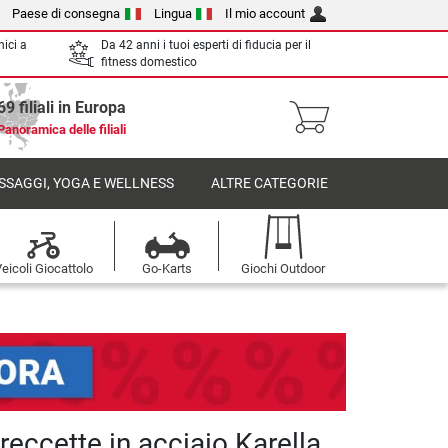
Paese di consegna
Lingua
Il mio account
nici a
Da 42 anni i tuoi esperti di fiducia per il
fitness domestico
69 filiali in Europa
Panoramica delle filiali
SSAGGI, YOGA E WELLNESS
ALTRE CATEGORIE
eicoli Giocattolo
Go-Karts
Giochi Outdoor
freccette in acciaio Karella