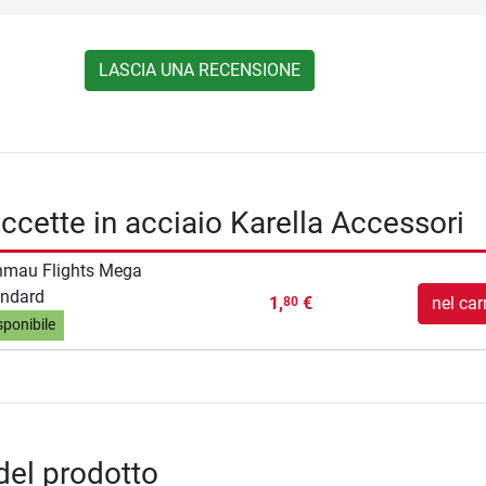
LASCIA UNA RECENSIONE
eccette in acciaio Karella Accessori
nmau Flights Mega
andard
1,
€
nel car
80
sponibile
del prodotto