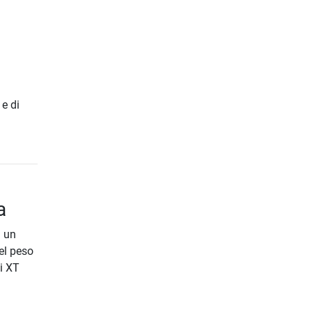
 e di
a
i un
el peso
li XT