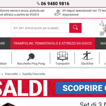
06 9480 9816
izione veloce e sicura, gratuita per
69 negozi specializzati con 75 tec
oli attrezzi a partire da
99,00 €
disposizione
Cerca
ARE
TRAMPOLINI, TENNISTAVOLO E ATTREZZI DA GIOCO
MA
tdoor
Racchette Ping Pong
Trampolini
Slackline
V
o
Freccette
Karella Freccette
Set di 3 