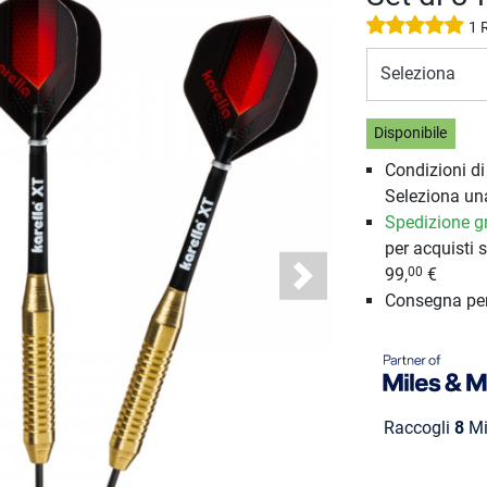
1 
Seleziona
Disponibile
Condizioni d
Seleziona un
Spedizione gr
per acquisti s
99,
€
00
Next
Consegna pe
Raccogli
8
Mi