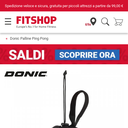
Spedizione veloce e sicura, gratuita per piccoli attrezzi a partire da
99,00 €
69x
Donic Palline Ping Pong