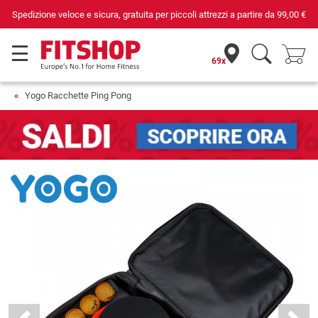
Spedizione veloce e sicura, gratuita per piccoli attrezzi a partire da
99,00 €
69x
Yogo Racchette Ping Pong