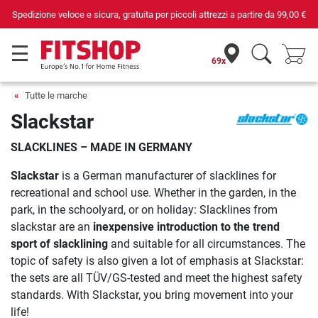
Spedizione veloce e sicura, gratuita per piccoli attrezzi a partire da
99,00 €
69x
Tutte le marche
Slackstar
SLACKLINES – MADE IN GERMANY
Slackstar
is a German manufacturer of slacklines for
recreational and school use. Whether in the garden, in the
park, in the schoolyard, or on holiday: Slacklines from
slackstar are an
inexpensive introduction to the trend
sport of slacklining
and suitable for all circumstances. The
topic of safety is also given a lot of emphasis at Slackstar:
the sets are all TÜV/GS-tested and meet the highest safety
standards. With Slackstar, you bring movement into your
life!