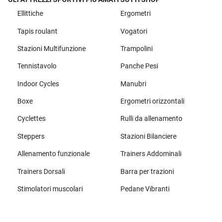
Ellittiche
Ergometri
Tapis roulant
Vogatori
Stazioni Multifunzione
Trampolini
Tennistavolo
Panche Pesi
Indoor Cycles
Manubri
Boxe
Ergometri orizzontali
Cyclettes
Rulli da allenamento
Steppers
Stazioni Bilanciere
Allenamento funzionale
Trainers Addominali
Trainers Dorsali
Barra per trazioni
Stimolatori muscolari
Pedane Vibranti
Tutte le marche