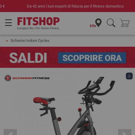
Da 42 anni i tuoi esperti di fiducia per il fitness domestico
69x
Schwinn Indoor Cycles