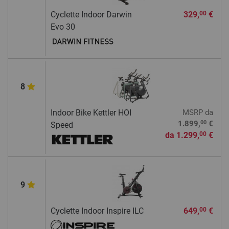
Cyclette Indoor Darwin
329,
€
00
Evo 30
8
Indoor Bike Kettler HOI
MSRP
da
00
1.899,
€
Speed
da
1.299,
€
00
9
Cyclette Indoor Inspire ILC
649,
€
00