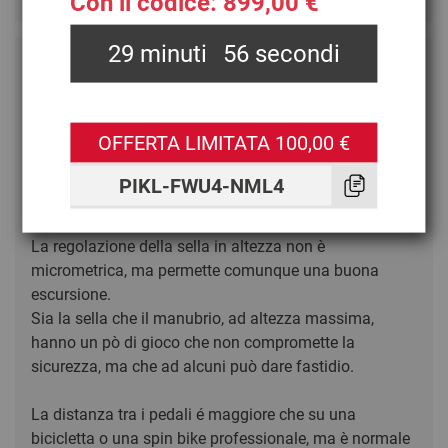
Con il codice: 899,00 €
29
minuti
55
secondi
Spin bike solida e funzionale
Saleri
ottobre 2025
(SCHW-100893)
la spin bike é solida, molto silenziosa e ben
OFFERTA LIMITATA 100,00 €
equipaggiata.
Il montaggio è semplice e la struttura trasmette
PIKL-FWU4-NML4
sicurezza.
La regolazione della sella in altezza non è
micrometrica, ma permette comunque una buona
escursione.
Sia la sella che il manubrio, ad altezza massima,
hanno un pò di gioco che non compromette la
sicurezza, ma che ad alcuni può dare fastidio.
La distanza tra i pedali é maggiore che su una
bicicletta o una spin bike professionale, ma è normale