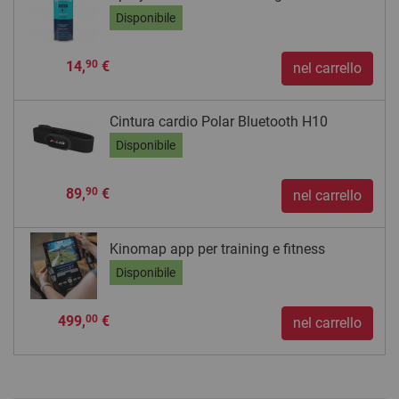
Disponibile
14,
€
90
nel carrello
Cintura cardio Polar Bluetooth H10
Disponibile
89,
€
90
nel carrello
Kinomap app per training e fitness
Disponibile
499,
€
00
nel carrello