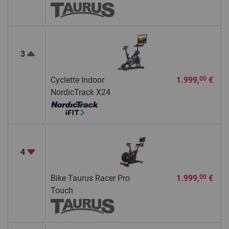
3
Cyclette Indoor
1.999,
€
00
NordicTrack X24
4
Bike Taurus Racer Pro
1.999,
€
00
Touch