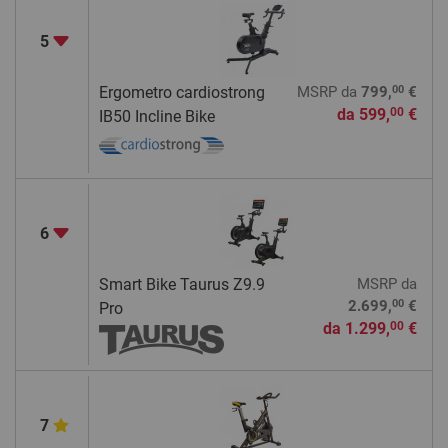
5
00
Ergometro cardiostrong
MSRP
da
799,
€
da
599,
€
00
IB50 Incline Bike
6
Smart Bike Taurus Z9.9
MSRP
da
00
2.699,
€
Pro
da
1.299,
€
00
7