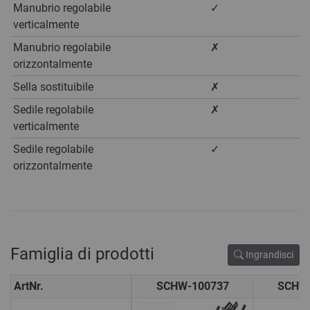
Manubrio regolabile
✓
verticalmente
Manubrio regolabile
✗
orizzontalmente
Sella sostituibile
✗
Sedile regolabile
✗
verticalmente
Sedile regolabile
✓
orizzontalmente
Famiglia di prodotti
Ingrandisci
ArtNr.
SCHW-100737
SCHW