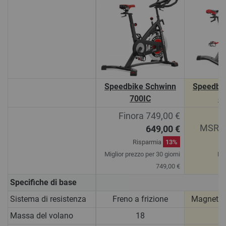
Speedbike Schwinn
Speedbi
700IC
8
Finora 749,00 €
MSRP 
649,00 €
Risparmia
13%
Miglior prezzo per 30 giorni
Ri
749,00 €
Specifiche di base
Sistema di resistenza
Freno a frizione
Magnetic
Massa del volano
18