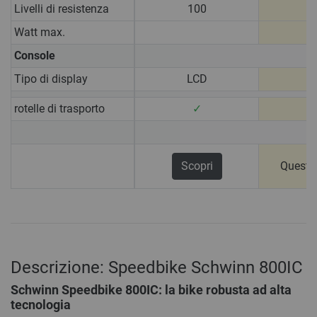
Livelli di resistenza
100
Watt max.
1
Console
Tipo di display
LCD
rotelle di trasporto
✓
Scopri
Questo
Descrizione: Speedbike Schwinn 800IC
Schwinn Speedbike 800IC: la bike robusta ad alta
tecnologia