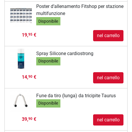
Poster d’allenamento Fitshop per stazione
multifunzione
Disponibile
19,
€
95
nel carrello
Spray Silicone cardiostrong
Disponibile
14,
€
90
nel carrello
Fune da tiro (lunga) da tricipite Taurus
Disponibile
39,
€
90
nel carrello