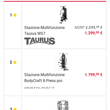
1
00
Stazione Multifunzione
MSRP
2.299,
€
1.299,
€
00
Taurus WS7
2
Stazione Multifunzione
1.799,
€
00
BodyCraft X-Press pro
3