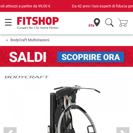
Da 42 anni i tuoi esperti di fiducia per il fitness domestico
69x
BodyCraft Multistazioni