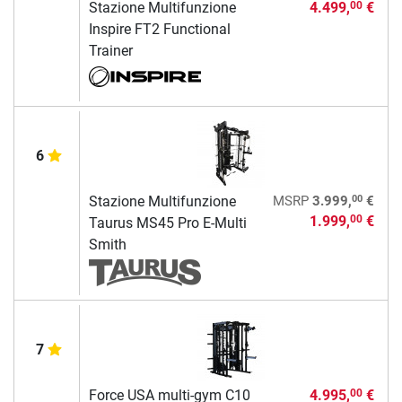
Stazione Multifunzione
4.499,
€
00
Inspire FT2 Functional
Trainer
6
00
Stazione Multifunzione
MSRP
3.999,
€
1.999,
€
00
Taurus MS45 Pro E-Multi
Smith
7
Force USA multi-gym C10
4.995,
€
00