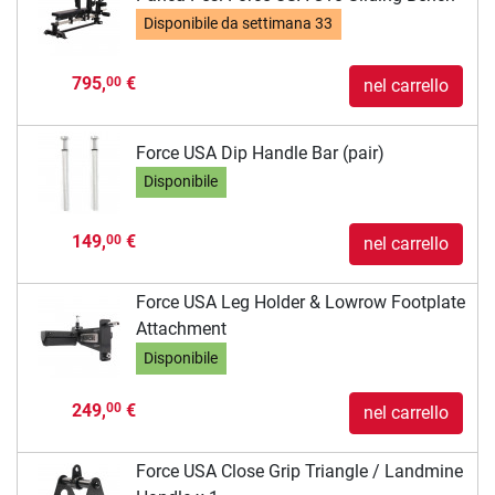
Disponibile da
settimana 33
795,
€
00
nel carrello
Force USA Dip Handle Bar (pair)
Disponibile
149,
€
00
nel carrello
Force USA Leg Holder & Lowrow Footplate
Attachment
Disponibile
249,
€
00
nel carrello
Force USA Close Grip Triangle / Landmine