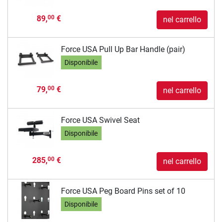
89,
€
00
nel carrello
Force USA Pull Up Bar Handle (pair)
Disponibile
79,
€
00
nel carrello
Force USA Swivel Seat
Disponibile
285,
€
00
nel carrello
Force USA Peg Board Pins set of 10
Disponibile