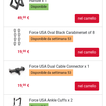
Handle x 1
Disponibile
49,
€
00
nel carrello
Force USA Oval Black Carabinerset of 8
Disponibile da
settimana 53
19,
€
00
nel carrello
Force USA Dual Cable Connector x 1
Disponibile da
settimana 53
19,
€
00
nel carrello
Force USA Ankle Cuffs x 2