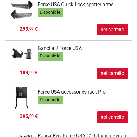
Force USA Quick Lock spotter arms
Disponibile
299,
€
00
nel carrello
Ganci a J Force USA
Disponibile
189,
€
00
nel carrello
Force USA accessories rack Pro
Disponibile
395,
€
00
nel carrello
Panca Pesi Force USA C10 Sliding Bench