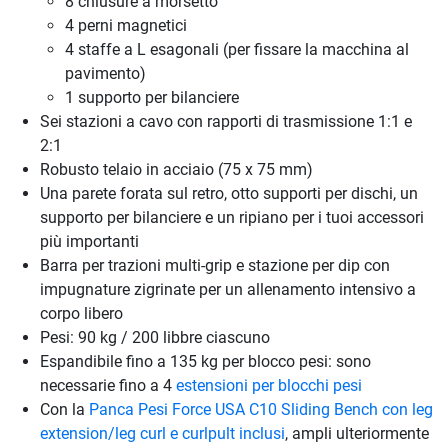
8 chiusure a morsetto
4 perni magnetici
4 staffe a L esagonali (per fissare la macchina al
pavimento)
1 supporto per bilanciere
Sei stazioni a cavo con rapporti di trasmissione 1:1 e
2:1
Robusto telaio in acciaio (75 x 75 mm)
Una parete forata sul retro, otto supporti per dischi, un
supporto per bilanciere e un ripiano per i tuoi accessori
più importanti
Barra per trazioni multi-grip e stazione per dip con
impugnature zigrinate per un allenamento intensivo a
corpo libero
Pesi: 90 kg / 200 libbre ciascuno
Espandibile fino a 135 kg per blocco pesi: sono
necessarie fino a 4
estensioni per blocchi pesi
Con la
Panca Pesi Force USA C10 Sliding Bench con leg
extension/leg curl e curlpult inclusi
, ampli ulteriormente