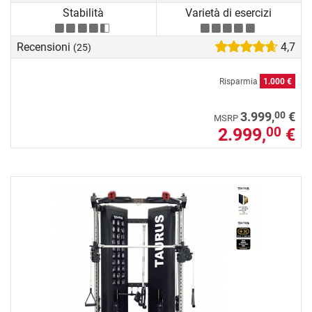
Stabilità
Varietà di esercizi
Recensioni
4,7
(25)
Risparmia
1.000 €
00
3.999,
€
MSRP
2.999,
€
00