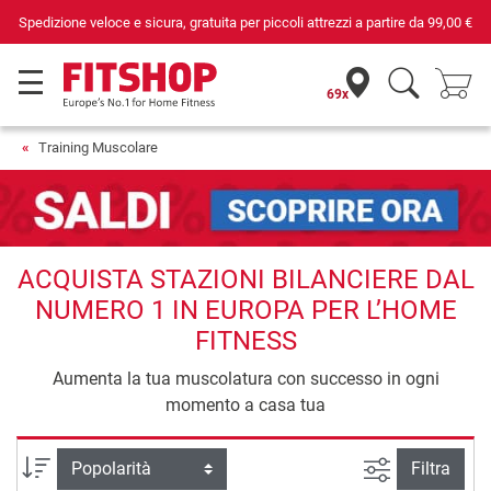
Spedizione veloce e sicura, gratuita per piccoli attrezzi a partire da
99,00 €
69x
Training Muscolare
ACQUISTA STAZIONI BILANCIERE DAL
NUMERO 1 IN EUROPA PER L’HOME
FITNESS
Aumenta la tua muscolatura con successo in ogni
momento a casa tua
Ricerca ava
Ordina per
Filtra