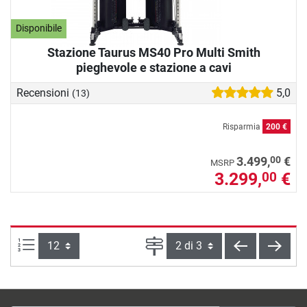
Disponibile
Stazione Taurus MS40 Pro Multi Smith
pieghevole e stazione a cavi
Recensioni
5,0
(13)
Risparmia
200 €
00
3.499,
€
MSRP
3.299,
€
00
Articoli per pagina:
Pagina
indietro
cont